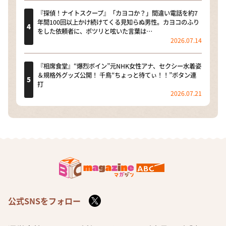
『探偵！ナイトスクープ』「カヨコか？」間違い電話を約7
年間100回以上かけ続けてくる見知らぬ男性。カヨコのふり
をした依頼者に、ポツリと呟いた言葉は…
2026.07.14
『相席食堂』“爆烈ボイン”元NHK女性アナ、セクシー水着姿
＆規格外グッズ公開！ 千鳥“ちょっと待てぃ！！”ボタン連
打
2026.07.21
公式SNSをフォロー