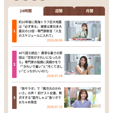
DAIGOも台所 ～きょうの献立 何にする？～
本日はダイアンなり！シーズン２
24時間
週間
月間
朝だ！生です旅サラダ
約10年後に南海トラフ巨大地震
は「必ず来る」 被害は東日本大
教えて！ニュースライブ 正義のミカタ
震災の15倍…専門家断言「人生
のスケジュールに入れて」
ＬＩＦＥ～夢のカタチ～
2026.08.06
新婚さんいらっしゃい！
40℃超え続出！ 異常な暑さの原
ポツンと一軒家
因は「空気がきれいになったか
ら」専門家の指摘に眞鍋かをり
ザキ山小屋本館
「“きれいで暑い”と“汚くて涼し
い”どっちがいいの!?」
ぺこぱのまるスポ
2026.07.28
アナ回覧板
『旅サラダ』で「異次元のかわ
いさ」の声！ 初ゲスト女優、贅
沢すぎる“雲丹しゃぶ”食リポで
おちゃめ発言
2026.07.10