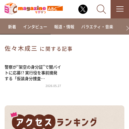
新着
インタビュー
報道・情報
バラエティ・音楽
ドラ
佐々木成三
に関する記事
なるみ・岡村の過ぎるTV
相席食堂
警察が“架空の身分証”で闇バイ
トに応募!? 実行役を事前摘発
これ余談なんですけど・・・
する「仮装身分捜査…
～人生密着トークバラエティ！～ やすとものいたっ
2026.05.27
て真剣です
探偵！ナイトスクープ
news おかえり
河合＆A.B.C-Z塚田×福井アナ「なんでやねん！？」
（news おかえり）