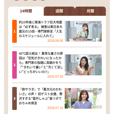
DAIGOも台所 ～きょうの献立 何にする？～
本日はダイアンなり！シーズン２
24時間
週間
月間
朝だ！生です旅サラダ
約10年後に南海トラフ巨大地震
は「必ず来る」 被害は東日本大
教えて！ニュースライブ 正義のミカタ
震災の15倍…専門家断言「人生
のスケジュールに入れて」
ＬＩＦＥ～夢のカタチ～
2026.08.06
新婚さんいらっしゃい！
40℃超え続出！ 異常な暑さの原
ポツンと一軒家
因は「空気がきれいになったか
ら」専門家の指摘に眞鍋かをり
ザキ山小屋本館
「“きれいで暑い”と“汚くて涼し
い”どっちがいいの!?」
ぺこぱのまるスポ
2026.07.28
アナ回覧板
『旅サラダ』で「異次元のかわ
いさ」の声！ 初ゲスト女優、贅
沢すぎる“雲丹しゃぶ”食リポで
おちゃめ発言
2026.07.10