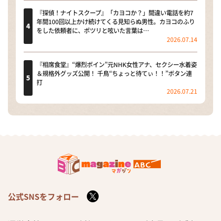
『探偵！ナイトスクープ』「カヨコか？」間違い電話を約7
年間100回以上かけ続けてくる見知らぬ男性。カヨコのふり
をした依頼者に、ポツリと呟いた言葉は…
2026.07.14
『相席食堂』“爆烈ボイン”元NHK女性アナ、セクシー水着姿
＆規格外グッズ公開！ 千鳥“ちょっと待てぃ！！”ボタン連
打
2026.07.21
公式SNSをフォロー