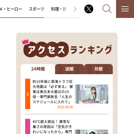
メ・ヒーロー
スポーツ
料理・旅
ラジオ番組
その他
なるみ・岡村の過ぎるTV
相席食堂
24時間
週間
月間
これ余談なんですけど・・・
約10年後に南海トラフ巨
大地震は「必ず来る」 被
害は東日本大震災の15
～人生密着トークバラエティ！
倍…専門家断言「人生の
～ やすとものいたって真剣です
スケジュールに入れて」
2026.08.06
探偵！ナイトスクープ
40℃超え続出！ 異常な
news おかえり
暑さの原因は「空気がき
れいになったから」専門