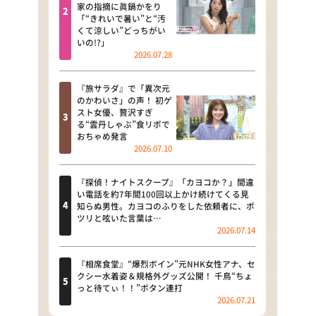
河合＆A.B.C-Z塚田×福井アナ
家の指摘に眞鍋かをり
「“きれいで暑い”と“汚
「なんでやねん！？」（news お
くて涼しい”どっちがい
かえり）
いの!?」
2026.07.28
DAIGOも台所 ～きょうの献立 何
にする？～
『旅サラダ』で「異次元
のかわいさ」の声！ 初ゲ
本日はダイアンなり！シーズン２
スト女優、贅沢すぎ
る“雲丹しゃぶ”食リポで
朝だ！生です旅サラダ
おちゃめ発言
2026.07.10
教えて！ニュースライブ 正義の
ミカタ
『探偵！ナイトスクープ』「カヨコか？」間違
い電話を約7年間100回以上かけ続けてくる見
ＬＩＦＥ～夢のカタチ～
知らぬ男性。カヨコのふりをした依頼者に、ポ
ツリと呟いた言葉は…
2026.07.14
新婚さんいらっしゃい！
ポツンと一軒家
『相席食堂』“爆烈ボイン”元NHK女性アナ、セ
クシー水着姿＆規格外グッズ公開！ 千鳥“ちょ
っと待てぃ！！”ボタン連打
ザキ山小屋本館
2026.07.21