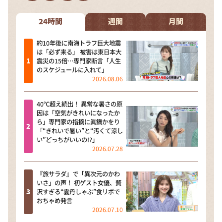
DAIGOも台所 ～きょうの献立 何にする？～
本日はダイアンなり！シーズン２
24時間
週間
月間
朝だ！生です旅サラダ
約10年後に南海トラフ巨大地震
は「必ず来る」 被害は東日本大
教えて！ニュースライブ 正義のミカタ
震災の15倍…専門家断言「人生
のスケジュールに入れて」
ＬＩＦＥ～夢のカタチ～
2026.08.06
新婚さんいらっしゃい！
40℃超え続出！ 異常な暑さの原
ポツンと一軒家
因は「空気がきれいになったか
ら」専門家の指摘に眞鍋かをり
ザキ山小屋本館
「“きれいで暑い”と“汚くて涼し
い”どっちがいいの!?」
ぺこぱのまるスポ
2026.07.28
アナ回覧板
『旅サラダ』で「異次元のかわ
いさ」の声！ 初ゲスト女優、贅
沢すぎる“雲丹しゃぶ”食リポで
おちゃめ発言
2026.07.10