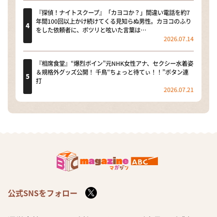
『探偵！ナイトスクープ』「カヨコか？」間違い電話を約7
年間100回以上かけ続けてくる見知らぬ男性。カヨコのふり
をした依頼者に、ポツリと呟いた言葉は…
2026.07.14
『相席食堂』“爆烈ボイン”元NHK女性アナ、セクシー水着姿
＆規格外グッズ公開！ 千鳥“ちょっと待てぃ！！”ボタン連
打
2026.07.21
公式SNSをフォロー