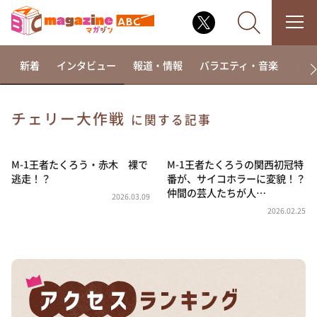
新着
インタビュー
報道・情報
バラエティ・音楽
ドラ
チェリー大作戦
に関する記事
なるみ・岡村の過ぎるTV
相席食堂
M-1王者たくろう・赤木 裸で
M-1王者たくろうの関西初冠特
逃走！？
番が、サイコホラーに変貌！？
これ余談なんですけど・・・
仲間の芸人たちが人…
2026.03.09
～人生密着トークバラエティ！～ やすとものいたっ
2026.02.25
て真剣です
探偵！ナイトスクープ
news おかえり
河合＆A.B.C-Z塚田×福井アナ「なんでやねん！？」
（news おかえり）