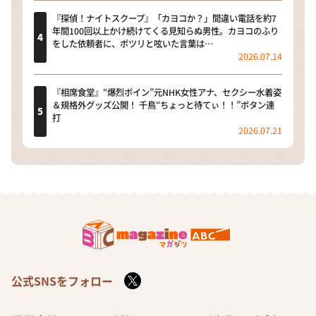
『探偵！ナイトスクープ』「カヨコか？」間違い電話を約7
年間100回以上かけ続けてくる見知らぬ男性。カヨコのふり
をした依頼者に、ポツリと呟いた言葉は…
2026.07.14
『相席食堂』“爆烈ボイン”元NHK女性アナ、セクシー水着姿
＆規格外グッズ公開！ 千鳥“ちょっと待てぃ！！”ボタン連
打
2026.07.21
公式SNSをフォロー