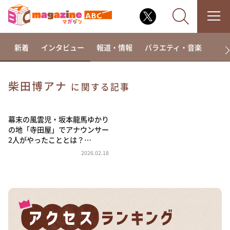
新着
インタビュー
報道・情報
バラエティ・音楽
ドラ
柴田博アナ
に関する記事
なるみ・岡村の過ぎるTV
相席食堂
幕末の風雲児・坂本龍馬ゆかり
の地「寺田屋」でアナウンサー
これ余談なんですけど・・・
2人がやったこととは？…
～人生密着トークバラエティ！～ やすとものいたっ
2026.02.18
て真剣です
探偵！ナイトスクープ
news おかえり
河合＆A.B.C-Z塚田×福井アナ「なんでやねん！？」
（news おかえり）