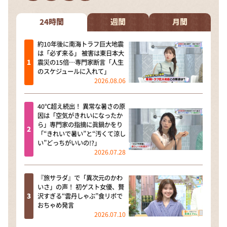
DAIGOも台所 ～きょうの献立 何にする？～
本日はダイアンなり！シーズン２
24時間
週間
月間
朝だ！生です旅サラダ
約10年後に南海トラフ巨大地震
は「必ず来る」 被害は東日本大
教えて！ニュースライブ 正義のミカタ
震災の15倍…専門家断言「人生
のスケジュールに入れて」
ＬＩＦＥ～夢のカタチ～
2026.08.06
新婚さんいらっしゃい！
40℃超え続出！ 異常な暑さの原
ポツンと一軒家
因は「空気がきれいになったか
ら」専門家の指摘に眞鍋かをり
ザキ山小屋本館
「“きれいで暑い”と“汚くて涼し
い”どっちがいいの!?」
ぺこぱのまるスポ
2026.07.28
アナ回覧板
『旅サラダ』で「異次元のかわ
いさ」の声！ 初ゲスト女優、贅
沢すぎる“雲丹しゃぶ”食リポで
おちゃめ発言
2026.07.10