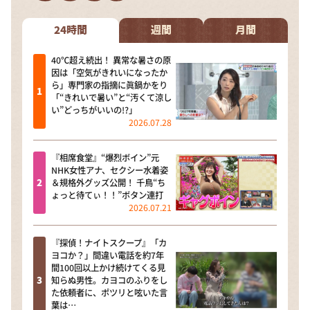
DAIGOも台所 ～きょうの献立 何にする？～
本日はダイアンなり！シーズン２
24時間
週間
月間
朝だ！生です旅サラダ
40℃超え続出！ 異常な暑さの原
因は「空気がきれいになったか
教えて！ニュースライブ 正義のミカタ
ら」専門家の指摘に眞鍋かをり
「“きれいで暑い”と“汚くて涼し
ＬＩＦＥ～夢のカタチ～
い”どっちがいいの!?」
2026.07.28
新婚さんいらっしゃい！
ポツンと一軒家
『相席食堂』“爆烈ボイン”元
NHK女性アナ、セクシー水着姿
ザキ山小屋本館
＆規格外グッズ公開！ 千鳥“ち
ょっと待てぃ！！”ボタン連打
ぺこぱのまるスポ
2026.07.21
アナ回覧板
『探偵！ナイトスクープ』「カ
ヨコか？」間違い電話を約7年
間100回以上かけ続けてくる見
知らぬ男性。カヨコのふりをし
た依頼者に、ポツリと呟いた言
葉は…