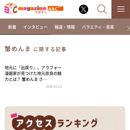
新着
インタビュー
報道・情報
バラエティ・音楽
ドラ
蟹めんま
に関する記事
なるみ・岡村の過ぎるTV
相席食堂
地元に『出戻り』。アラフォー
漫画家が見つけた地元奈良の魅
これ余談なんですけど・・・
力とは？ 蟹めんま さ…
～人生密着トークバラエティ！～ やすとものいたっ
2026.02.13
て真剣です
探偵！ナイトスクープ
news おかえり
河合＆A.B.C-Z塚田×福井アナ「なんでやねん！？」
（news おかえり）