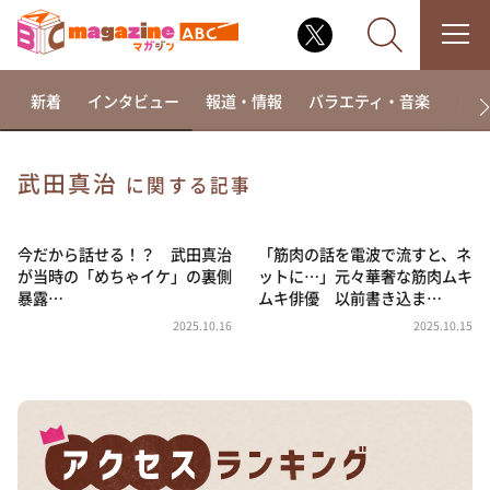
新着
インタビュー
報道・情報
バラエティ・音楽
ドラ
武田真治
に関する記事
なるみ・岡村の過ぎるTV
相席食堂
今だから話せる！？ 武田真治
「筋肉の話を電波で流すと、ネ
が当時の「めちゃイケ」の裏側
ットに…」元々華奢な筋肉ムキ
これ余談なんですけど・・・
暴露…
ムキ俳優 以前書き込ま…
～人生密着トークバラエティ！～ やすとものいたっ
2025.10.16
2025.10.15
て真剣です
探偵！ナイトスクープ
news おかえり
河合＆A.B.C-Z塚田×福井アナ「なんでやねん！？」
（news おかえり）