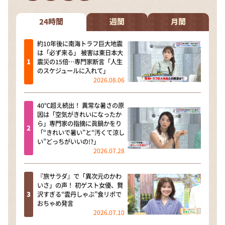
DAIGOも台所 ～きょうの献立 何にする？～
本日はダイアンなり！シーズン２
24時間
週間
月間
朝だ！生です旅サラダ
約10年後に南海トラフ巨大地震
は「必ず来る」 被害は東日本大
教えて！ニュースライブ 正義のミカタ
震災の15倍…専門家断言「人生
のスケジュールに入れて」
ＬＩＦＥ～夢のカタチ～
2026.08.06
新婚さんいらっしゃい！
40℃超え続出！ 異常な暑さの原
ポツンと一軒家
因は「空気がきれいになったか
ら」専門家の指摘に眞鍋かをり
ザキ山小屋本館
「“きれいで暑い”と“汚くて涼し
い”どっちがいいの!?」
ぺこぱのまるスポ
2026.07.28
アナ回覧板
『旅サラダ』で「異次元のかわ
いさ」の声！ 初ゲスト女優、贅
沢すぎる“雲丹しゃぶ”食リポで
おちゃめ発言
2026.07.10