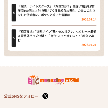
『探偵！ナイトスクープ』「カヨコか？」間違い電話を約7
年間100回以上かけ続けてくる見知らぬ男性。カヨコのふり
をした依頼者に、ポツリと呟いた言葉は…
2026.07.14
『相席食堂』“爆烈ボイン”元NHK女性アナ、セクシー水着姿
＆規格外グッズ公開！ 千鳥“ちょっと待てぃ！！”ボタン連
打
2026.07.21
公式SNSをフォロー