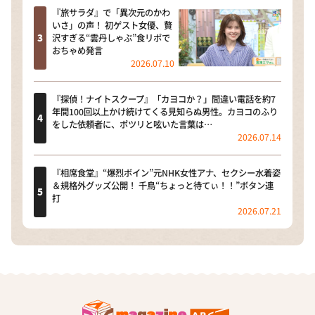
『旅サラダ』で「異次元のかわ
いさ」の声！ 初ゲスト女優、贅
沢すぎる“雲丹しゃぶ”食リポで
おちゃめ発言
2026.07.10
『探偵！ナイトスクープ』「カヨコか？」間違い電話を約7
年間100回以上かけ続けてくる見知らぬ男性。カヨコのふり
をした依頼者に、ポツリと呟いた言葉は…
2026.07.14
『相席食堂』“爆烈ボイン”元NHK女性アナ、セクシー水着姿
＆規格外グッズ公開！ 千鳥“ちょっと待てぃ！！”ボタン連
打
2026.07.21