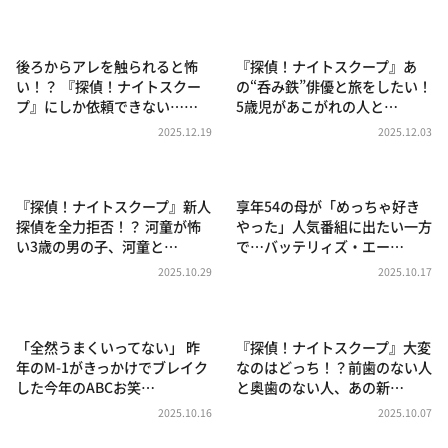
DAIGOも台所 ～きょうの献立 何にする？～
本日はダイアンなり！シーズン２
後ろからアレを触られると怖
『探偵！ナイトスクープ』あ
朝だ！生です旅サラダ
い！？ 『探偵！ナイトスクー
の“呑み鉄”俳優と旅をしたい！
プ』にしか依頼できない……
5歳児があこがれの人と…
教えて！ニュースライブ 正義のミカタ
2025.12.19
2025.12.03
ＬＩＦＥ～夢のカタチ～
新婚さんいらっしゃい！
『探偵！ナイトスクープ』新人
享年54の母が「めっちゃ好き
ポツンと一軒家
探偵を全力拒否！？ 河童が怖
やった」人気番組に出たい一方
い3歳の男の子、河童と…
で…バッテリィズ・エー…
ザキ山小屋本館
2025.10.29
2025.10.17
ぺこぱのまるスポ
アナ回覧板
「全然うまくいってない」 昨
『探偵！ナイトスクープ』大変
年のM-1がきっかけでブレイク
なのはどっち！？前歯のない人
した今年のABCお笑…
と奥歯のない人、あの新…
2025.10.16
2025.10.07