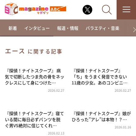
新着
インタビュー
報道・情報
バラエティ・音楽
ドラ
エース
に関する記事
なるみ・岡村の過ぎるTV
相席食堂
『探偵！ナイトスクープ』 病
『探偵！ナイトスクープ』
気で切断したつま先の骨をネッ
「ち」をうまく発音できない
これ余談なんですけど・・・
クレスにして身につけた…
11歳の少女。あのコンビニ…
～人生密着トークバラエティ！～ やすとものいたっ
2026.02.27
2026.02.27
て真剣です
探偵！ナイトスクープ
『探偵！ナイトスクープ』寝て
『探偵！ナイトスクープ』娘が
news おかえり
いる間に毎日必ずパンツを脱
ひろった”アレ”は本物！？…
河合＆A.B.C-Z塚田×福井アナ「なんでやねん！？」
ぐ男VS絶対に信じてくれ…
（news おかえり）
2026.01.16
2026.02.13