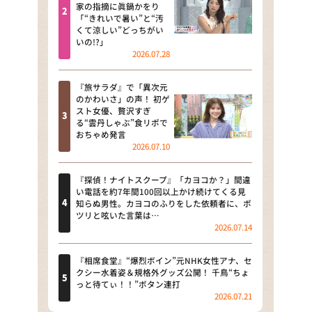
河合＆A.B.C-Z塚田×福井アナ
家の指摘に眞鍋かをり
「“きれいで暑い”と“汚
「なんでやねん！？」（news お
くて涼しい”どっちがい
かえり）
いの!?」
2026.07.28
DAIGOも台所 ～きょうの献立 何
にする？～
『旅サラダ』で「異次元
のかわいさ」の声！ 初ゲ
本日はダイアンなり！シーズン２
スト女優、贅沢すぎ
る“雲丹しゃぶ”食リポで
朝だ！生です旅サラダ
おちゃめ発言
2026.07.10
教えて！ニュースライブ 正義の
ミカタ
『探偵！ナイトスクープ』「カヨコか？」間違
い電話を約7年間100回以上かけ続けてくる見
ＬＩＦＥ～夢のカタチ～
知らぬ男性。カヨコのふりをした依頼者に、ポ
ツリと呟いた言葉は…
2026.07.14
新婚さんいらっしゃい！
ポツンと一軒家
『相席食堂』“爆烈ボイン”元NHK女性アナ、セ
クシー水着姿＆規格外グッズ公開！ 千鳥“ちょ
っと待てぃ！！”ボタン連打
ザキ山小屋本館
2026.07.21