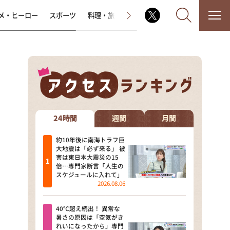
メ・ヒーロー
スポーツ
料理・旅
ラジオ番組
その他
なるみ・岡村の過ぎるTV
相席食堂
24時間
週間
月間
これ余談なんですけど・・・
約10年後に南海トラフ巨
大地震は「必ず来る」 被
害は東日本大震災の15
～人生密着トークバラエティ！
倍…専門家断言「人生の
～ やすとものいたって真剣です
スケジュールに入れて」
2026.08.06
探偵！ナイトスクープ
40℃超え続出！ 異常な
news おかえり
暑さの原因は「空気がき
れいになったから」専門