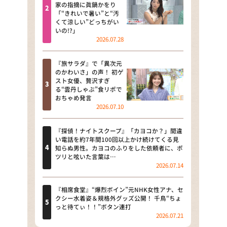
河合＆A.B.C-Z塚田×福井アナ
家の指摘に眞鍋かをり
「“きれいで暑い”と“汚
「なんでやねん！？」（news お
くて涼しい”どっちがい
かえり）
いの!?」
2026.07.28
DAIGOも台所 ～きょうの献立 何
にする？～
『旅サラダ』で「異次元
のかわいさ」の声！ 初ゲ
本日はダイアンなり！シーズン２
スト女優、贅沢すぎ
る“雲丹しゃぶ”食リポで
朝だ！生です旅サラダ
おちゃめ発言
2026.07.10
教えて！ニュースライブ 正義の
ミカタ
『探偵！ナイトスクープ』「カヨコか？」間違
い電話を約7年間100回以上かけ続けてくる見
ＬＩＦＥ～夢のカタチ～
知らぬ男性。カヨコのふりをした依頼者に、ポ
ツリと呟いた言葉は…
2026.07.14
新婚さんいらっしゃい！
ポツンと一軒家
『相席食堂』“爆烈ボイン”元NHK女性アナ、セ
クシー水着姿＆規格外グッズ公開！ 千鳥“ちょ
っと待てぃ！！”ボタン連打
ザキ山小屋本館
2026.07.21