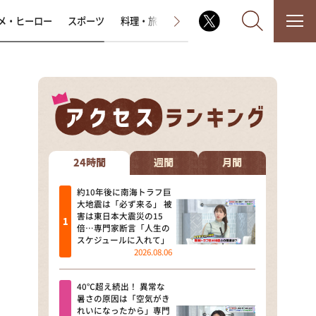
メ・ヒーロー
スポーツ
料理・旅
ラジオ番組
その他
なるみ・岡村の過ぎるTV
相席食堂
24時間
週間
月間
これ余談なんですけど・・・
約10年後に南海トラフ巨
大地震は「必ず来る」 被
害は東日本大震災の15
～人生密着トークバラエティ！
倍…専門家断言「人生の
～ やすとものいたって真剣です
スケジュールに入れて」
2026.08.06
探偵！ナイトスクープ
40℃超え続出！ 異常な
news おかえり
暑さの原因は「空気がき
れいになったから」専門