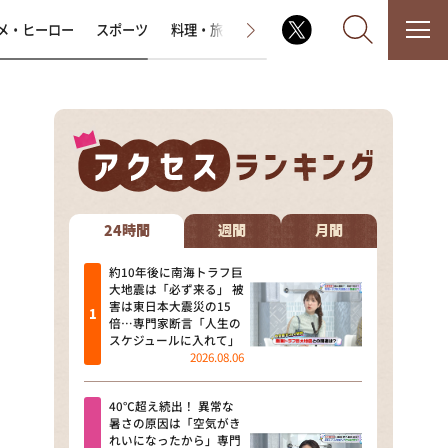
メ・ヒーロー
スポーツ
料理・旅
ラジオ番組
その他
なるみ・岡村の過ぎるTV
相席食堂
24時間
週間
月間
これ余談なんですけど・・・
約10年後に南海トラフ巨
大地震は「必ず来る」 被
害は東日本大震災の15
～人生密着トークバラエティ！
倍…専門家断言「人生の
～ やすとものいたって真剣です
スケジュールに入れて」
2026.08.06
探偵！ナイトスクープ
40℃超え続出！ 異常な
news おかえり
暑さの原因は「空気がき
れいになったから」専門