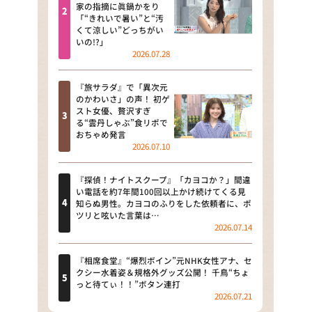
河合＆A.B.C-Z塚田×福井アナ
家の指摘に眞鍋かをり
「“きれいで暑い”と“汚
「なんでやねん！？」（news お
くて涼しい”どっちがい
かえり）
いの!?」
2026.07.28
DAIGOも台所 ～きょうの献立 何
にする？～
『旅サラダ』で「異次元
のかわいさ」の声！ 初ゲ
本日はダイアンなり！シーズン２
スト女優、贅沢すぎ
る“雲丹しゃぶ”食リポで
朝だ！生です旅サラダ
おちゃめ発言
2026.07.10
教えて！ニュースライブ 正義の
ミカタ
『探偵！ナイトスクープ』「カヨコか？」間違
い電話を約7年間100回以上かけ続けてくる見
ＬＩＦＥ～夢のカタチ～
知らぬ男性。カヨコのふりをした依頼者に、ポ
ツリと呟いた言葉は…
2026.07.14
新婚さんいらっしゃい！
ポツンと一軒家
『相席食堂』“爆烈ボイン”元NHK女性アナ、セ
クシー水着姿＆規格外グッズ公開！ 千鳥“ちょ
っと待てぃ！！”ボタン連打
ザキ山小屋本館
2026.07.21