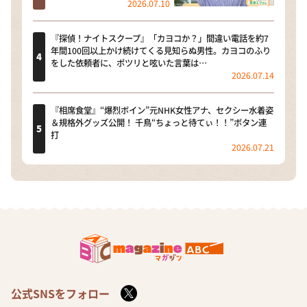
2026.07.10
『探偵！ナイトスクープ』「カヨコか？」間違い電話を約7
年間100回以上かけ続けてくる見知らぬ男性。カヨコのふり
をした依頼者に、ポツリと呟いた言葉は…
2026.07.14
『相席食堂』“爆烈ボイン”元NHK女性アナ、セクシー水着姿
＆規格外グッズ公開！ 千鳥“ちょっと待てぃ！！”ボタン連
打
2026.07.21
公式SNSをフォロー