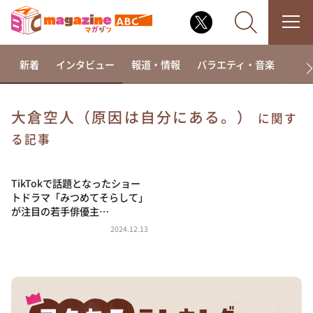
新着
インタビュー
報道・情報
バラエティ・音楽
ドラ
大倉空人（原因は自分にある。）
に関す
なるみ・岡村の過ぎるTV
る記事
相席食堂
TikTokで話題となったショー
これ余談なんですけど・・・
トドラマ「みつめてそらして」
～人生密着トークバラエティ！～ やすとものいたっ
が注目の若手俳優主…
て真剣です
2024.12.13
探偵！ナイトスクープ
news おかえり
河合＆A.B.C-Z塚田×福井アナ「なんでやねん！？」
（news おかえり）