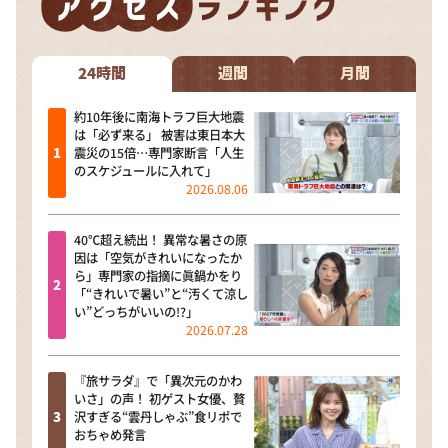
DAIGOも台所 ～きょうの献立 何にする？～
本日はダイアンなり！シーズン２
24時間
週間
月間
朝だ！生です旅サラダ
教えて！ニュースライブ 正義のミカタ
約10年後に南海トラフ巨大地震
は「必ず来る」 被害は東日本大
ＬＩＦＥ～夢のカタチ～
震災の15倍…専門家断言「人生
のスケジュールに入れて」
新婚さんいらっしゃい！
2026.08.06
ポツンと一軒家
40℃超え続出！ 異常な暑さの原
ザキ山小屋本館
因は「空気がきれいになったか
ら」専門家の指摘に眞鍋かをり
ぺこぱのまるスポ
「“きれいで暑い”と“汚くて涼し
い”どっちがいいの!?」
アナ回覧板
2026.07.28
『旅サラダ』で「異次元のかわ
いさ」の声！ 初ゲスト女優、贅
沢すぎる“雲丹しゃぶ”食リポで
おちゃめ発言