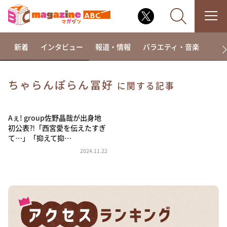
新着
インタビュー
報道・情報
バラエティ・音楽
ドラ
ちゃらんぽらん冨好
に関する記事
なるみ・岡村の過ぎるTV
相席食堂
Aぇ! group佐野晶哉が出身地
初公表⁈「西宮愛を伝えたすぎ
これ余談なんですけど・・・
て…」「抑えて抑…
～人生密着トークバラエティ！～ やすとものいたっ
2024.11.22
て真剣です
探偵！ナイトスクープ
news おかえり
河合＆A.B.C-Z塚田×福井アナ「なんでやねん！？」
（news おかえり）