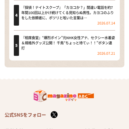
『探偵！ナイトスクープ』「カヨコか？」間違い電話を約7
年間100回以上かけ続けてくる見知らぬ男性。カヨコのふり
をした依頼者に、ポツリと呟いた言葉は…
2026.07.14
『相席食堂』“爆烈ボイン”元NHK女性アナ、セクシー水着姿
＆規格外グッズ公開！ 千鳥“ちょっと待てぃ！！”ボタン連
打
2026.07.21
公式SNSをフォロー