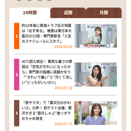
DAIGOも台所 ～きょうの献立 何にする？～
本日はダイアンなり！シーズン２
24時間
週間
月間
朝だ！生です旅サラダ
約10年後に南海トラフ巨大地震
は「必ず来る」 被害は東日本大
教えて！ニュースライブ 正義のミカタ
震災の15倍…専門家断言「人生
のスケジュールに入れて」
ＬＩＦＥ～夢のカタチ～
2026.08.06
新婚さんいらっしゃい！
40℃超え続出！ 異常な暑さの原
ポツンと一軒家
因は「空気がきれいになったか
ら」専門家の指摘に眞鍋かをり
ザキ山小屋本館
「“きれいで暑い”と“汚くて涼し
い”どっちがいいの!?」
ぺこぱのまるスポ
2026.07.28
アナ回覧板
『旅サラダ』で「異次元のかわ
いさ」の声！ 初ゲスト女優、贅
沢すぎる“雲丹しゃぶ”食リポで
おちゃめ発言
2026.07.10