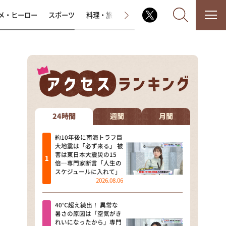
メ・ヒーロー
スポーツ
料理・旅
ラジオ番組
その他
なるみ・岡村の過ぎるTV
相席食堂
24時間
週間
月間
これ余談なんですけど・・・
約10年後に南海トラフ巨
大地震は「必ず来る」 被
害は東日本大震災の15
～人生密着トークバラエティ！
倍…専門家断言「人生の
～ やすとものいたって真剣です
スケジュールに入れて」
2026.08.06
探偵！ナイトスクープ
40℃超え続出！ 異常な
news おかえり
暑さの原因は「空気がき
れいになったから」専門