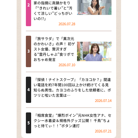
河合＆A.B.C-Z塚田×福井アナ
家の指摘に眞鍋かをり
「“きれいで暑い”と“汚
「なんでやねん！？」（news お
くて涼しい”どっちがい
かえり）
いの!?」
2026.07.28
DAIGOも台所 ～きょうの献立 何
にする？～
『旅サラダ』で「異次元
のかわいさ」の声！ 初ゲ
本日はダイアンなり！シーズン２
スト女優、贅沢すぎ
る“雲丹しゃぶ”食リポで
朝だ！生です旅サラダ
おちゃめ発言
2026.07.10
教えて！ニュースライブ 正義の
ミカタ
『探偵！ナイトスクープ』「カヨコか？」間違
い電話を約7年間100回以上かけ続けてくる見
ＬＩＦＥ～夢のカタチ～
知らぬ男性。カヨコのふりをした依頼者に、ポ
ツリと呟いた言葉は…
2026.07.14
新婚さんいらっしゃい！
ポツンと一軒家
『相席食堂』“爆烈ボイン”元NHK女性アナ、セ
クシー水着姿＆規格外グッズ公開！ 千鳥“ちょ
っと待てぃ！！”ボタン連打
ザキ山小屋本館
2026.07.21