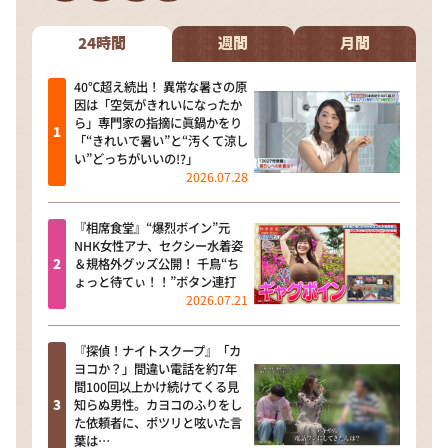
DAIGOも台所 ～きょうの献立 何にする？～
本日はダイアンなり！シーズン２
24時間
週間
月間
朝だ！生です旅サラダ
40℃超え続出！ 異常な暑さの原
因は「空気がきれいになったか
教えて！ニュースライブ 正義のミカタ
ら」専門家の指摘に眞鍋かをり
「“きれいで暑い”と“汚くて涼し
ＬＩＦＥ～夢のカタチ～
い”どっちがいいの!?」
2026.07.28
新婚さんいらっしゃい！
ポツンと一軒家
『相席食堂』“爆烈ボイン”元
NHK女性アナ、セクシー水着姿
ザキ山小屋本館
＆規格外グッズ公開！ 千鳥“ち
ょっと待てぃ！！”ボタン連打
ぺこぱのまるスポ
2026.07.21
アナ回覧板
『探偵！ナイトスクープ』「カ
ヨコか？」間違い電話を約7年
間100回以上かけ続けてくる見
知らぬ男性。カヨコのふりをし
た依頼者に、ポツリと呟いた言
葉は…