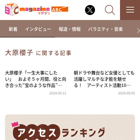
新着
インタビュー
報道・情報
バラエティ・音楽
ドラ
大原櫻子
に関する記事
なるみ・岡村の過ぎるTV
相席食堂
大原櫻子「一生大事にした
朝ドラや舞台など女優としても
い」 およそ５ヶ月間、役と向
活躍しマルチな才能を魅せ
これ余談なんですけど・・・
き合った“宝のような作品”…
る！ アーティスト活動10…
～人生密着トークバラエティ！～ やすとものいたっ
2024.09.12
2024.09.05
て真剣です
探偵！ナイトスクープ
news おかえり
河合＆A.B.C-Z塚田×福井アナ「なんでやねん！？」
（news おかえり）