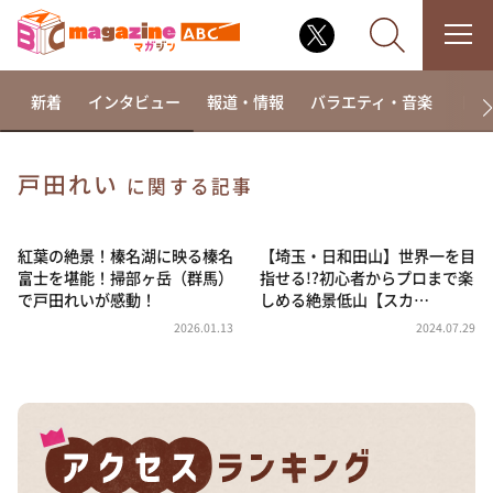
新着
インタビュー
報道・情報
バラエティ・音楽
ドラ
戸田れい
に関する記事
なるみ・岡村の過ぎるTV
相席食堂
紅葉の絶景！榛名湖に映る榛名
【埼玉・日和田山】世界一を目
富士を堪能！掃部ヶ岳（群馬）
指せる!?初心者からプロまで楽
これ余談なんですけど・・・
で戸田れいが感動！
しめる絶景低山【スカ…
～人生密着トークバラエティ！～ やすとものいたっ
2026.01.13
2024.07.29
て真剣です
探偵！ナイトスクープ
news おかえり
河合＆A.B.C-Z塚田×福井アナ「なんでやねん！？」
（news おかえり）