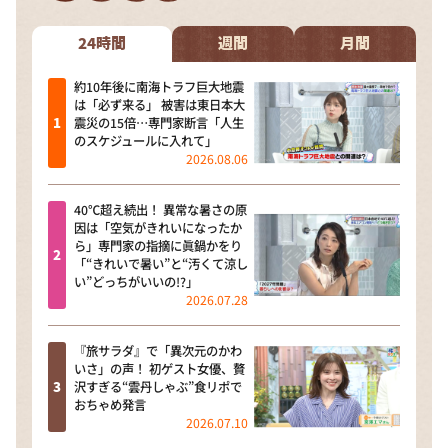
DAIGOも台所 ～きょうの献立 何にする？～
本日はダイアンなり！シーズン２
24時間
週間
月間
朝だ！生です旅サラダ
約10年後に南海トラフ巨大地震
は「必ず来る」 被害は東日本大
教えて！ニュースライブ 正義のミカタ
震災の15倍…専門家断言「人生
のスケジュールに入れて」
ＬＩＦＥ～夢のカタチ～
2026.08.06
新婚さんいらっしゃい！
40℃超え続出！ 異常な暑さの原
ポツンと一軒家
因は「空気がきれいになったか
ら」専門家の指摘に眞鍋かをり
ザキ山小屋本館
「“きれいで暑い”と“汚くて涼し
い”どっちがいいの!?」
ぺこぱのまるスポ
2026.07.28
アナ回覧板
『旅サラダ』で「異次元のかわ
いさ」の声！ 初ゲスト女優、贅
沢すぎる“雲丹しゃぶ”食リポで
おちゃめ発言
2026.07.10