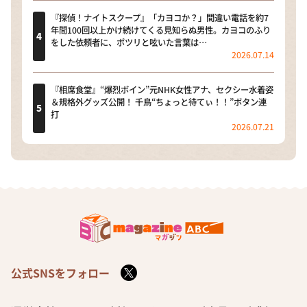
『探偵！ナイトスクープ』「カヨコか？」間違い電話を約7
年間100回以上かけ続けてくる見知らぬ男性。カヨコのふり
をした依頼者に、ポツリと呟いた言葉は…
2026.07.14
『相席食堂』“爆烈ボイン”元NHK女性アナ、セクシー水着姿
＆規格外グッズ公開！ 千鳥“ちょっと待てぃ！！”ボタン連
打
2026.07.21
公式SNSをフォロー