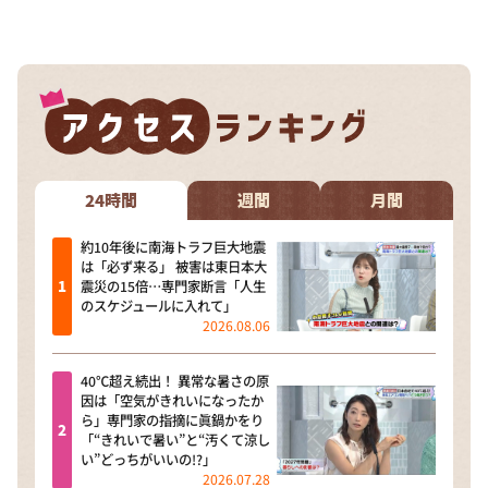
DAIGOも台所 ～きょうの献立 何にする？～
本日はダイアンなり！シーズン２
朝だ！生です旅サラダ
教えて！ニュースライブ 正義のミカタ
ＬＩＦＥ～夢のカタチ～
新婚さんいらっしゃい！
24時間
週間
月間
ポツンと一軒家
約10年後に南海トラフ巨大地震
は「必ず来る」 被害は東日本大
ザキ山小屋本館
震災の15倍…専門家断言「人生
のスケジュールに入れて」
ぺこぱのまるスポ
2026.08.06
アナ回覧板
40℃超え続出！ 異常な暑さの原
因は「空気がきれいになったか
ら」専門家の指摘に眞鍋かをり
「“きれいで暑い”と“汚くて涼し
い”どっちがいいの!?」
2026.07.28