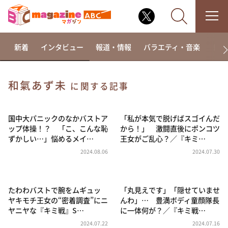
新着
インタビュー
報道・情報
バラエティ・音楽
ドラ
和氣あず未
に関する記事
なるみ・岡村の過ぎるTV
相席食堂
国中大パニックのなかバストア
「私が本気で脱げばスゴイんだ
ップ体操！？ 「こ、こんな恥
から！」 激闘直後にポンコツ
これ余談なんですけど・・・
ずかしい…」悩めるメイ…
王女がご乱心？／『キミ…
～人生密着トークバラエティ！～ やすとものいたっ
2024.08.06
2024.07.30
て真剣です
探偵！ナイトスクープ
たわわバストで腕をムギュッ
「丸見えです」「隠せていませ
news おかえり
ヤキモチ王女の“密着調査”にニ
んわ」… 豊満ボディ童顔隊長
河合＆A.B.C-Z塚田×福井アナ「なんでやねん！？」
ヤニヤな『キミ戦』S…
に一体何が？／『キミ戦…
（news おかえり）
2024.07.22
2024.07.16