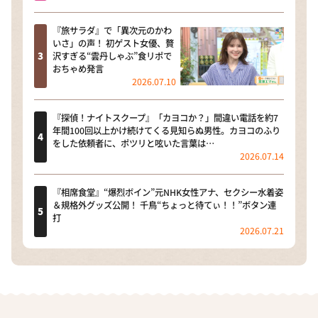
『旅サラダ』で「異次元のかわ
いさ」の声！ 初ゲスト女優、贅
沢すぎる“雲丹しゃぶ”食リポで
おちゃめ発言
2026.07.10
『探偵！ナイトスクープ』「カヨコか？」間違い電話を約7
年間100回以上かけ続けてくる見知らぬ男性。カヨコのふり
をした依頼者に、ポツリと呟いた言葉は…
2026.07.14
『相席食堂』“爆烈ボイン”元NHK女性アナ、セクシー水着姿
＆規格外グッズ公開！ 千鳥“ちょっと待てぃ！！”ボタン連
打
2026.07.21