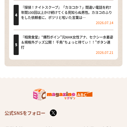
『探偵！ナイトスクープ』「カヨコか？」間違い電話を約7
年間100回以上かけ続けてくる見知らぬ男性。カヨコのふり
をした依頼者に、ポツリと呟いた言葉は…
2026.07.14
『相席食堂』“爆烈ボイン”元NHK女性アナ、セクシー水着姿
＆規格外グッズ公開！ 千鳥“ちょっと待てぃ！！”ボタン連
打
2026.07.21
公式SNSをフォロー