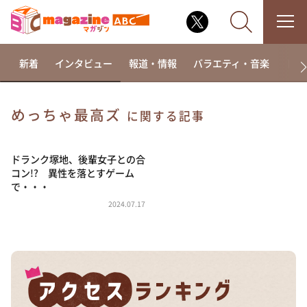
新着
インタビュー
報道・情報
バラエティ・音楽
ドラ
めっちゃ最高ズ
に関する記事
なるみ・岡村の過ぎるTV
相席食堂
ドランク塚地、後輩女子との合
コン!? 異性を落とすゲーム
これ余談なんですけど・・・
で・・・
～人生密着トークバラエティ！～ やすとものいたっ
2024.07.17
て真剣です
探偵！ナイトスクープ
news おかえり
河合＆A.B.C-Z塚田×福井アナ「なんでやねん！？」
（news おかえり）