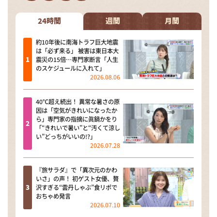
DAIGOも台所 ～きょうの献立 何にする？～
本日はダイアンなり！シーズン２
24時間
週間
月間
朝だ！生です旅サラダ
約10年後に南海トラフ巨大地震
は「必ず来る」 被害は東日本大
教えて！ニュースライブ 正義のミカタ
震災の15倍…専門家断言「人生
のスケジュールに入れて」
ＬＩＦＥ～夢のカタチ～
2026.08.06
新婚さんいらっしゃい！
40℃超え続出！ 異常な暑さの原
ポツンと一軒家
因は「空気がきれいになったか
ら」専門家の指摘に眞鍋かをり
ザキ山小屋本館
「“きれいで暑い”と“汚くて涼し
い”どっちがいいの!?」
ぺこぱのまるスポ
2026.07.28
アナ回覧板
『旅サラダ』で「異次元のかわ
いさ」の声！ 初ゲスト女優、贅
沢すぎる“雲丹しゃぶ”食リポで
おちゃめ発言
2026.07.10