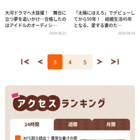
大河ドラマへ大抜擢！ 舞台に
「太陽にほえろ」でデビューし
立つ夢を追いかけ…合格したの
てから50年！ 結婚生活45年
はアイドルのオーディシ…
となる、愛する妻のた…
2024.08.21
2024.08.20
3
4
5
24時間
週間
月間
40℃超え続出！ 異常な暑さの原