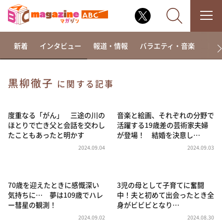
新着
インタビュー
報道・情報
バラエティ・音楽
ドラ
黒柳徹子
に関する記事
なるみ・岡村の過ぎるTV
相席食堂
度重なる「がん」 三途の川の
音楽と絵画、それぞれの分野で
ほとりで亡き父と会話を交わし
活躍する19歳差の芸術家夫婦
これ余談なんですけど・・・
たこともあったと明かす
が登場！ 結婚を決意し…
～人生密着トークバラエティ！～ やすとものいたっ
2024.09.04
2024.09.03
て真剣です
探偵！ナイトスクープ
70歳を迎えたときに感慨深い
3児の母として子育てに奮闘
news おかえり
気持ちに… 夢は109歳でハレ
中！夫と初めて出会ったとき全
河合＆A.B.C-Z塚田×福井アナ「なんでやねん！？」
ー彗星の観測！
身がビビビとなり…
（news おかえり）
2024.09.02
2024.08.30