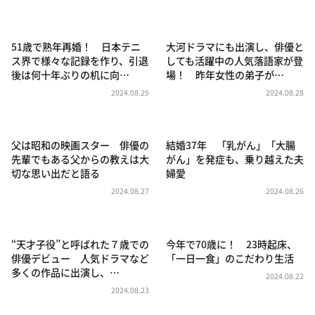
DAIGOも台所 ～きょうの献立 何にする？～
本日はダイアンなり！シーズン２
51歳で熟年再婚！ 日本テニ
大河ドラマにも出演し、俳優と
朝だ！生です旅サラダ
ス界で様々な記録を作り、引退
しても活躍中の人気落語家が登
後は何十年ぶりの机に向…
場！ 昨年女性の弟子が…
教えて！ニュースライブ 正義のミカタ
2024.08.29
2024.08.28
ＬＩＦＥ～夢のカタチ～
新婚さんいらっしゃい！
父は昭和の映画スター 俳優の
結婚37年 「乳がん」「大腸
ポツンと一軒家
先輩でもある父からの教えは大
がん」を発症も、乗り越えた夫
切な思い出だと語る
婦愛
ザキ山小屋本館
2024.08.27
2024.08.26
ぺこぱのまるスポ
アナ回覧板
“天才子役”と呼ばれた７歳での
今年で70歳に！ 23時起床、
俳優デビュー 人気ドラマなど
「一日一食」のこだわり生活
多くの作品に出演し、…
2024.08.22
2024.08.23