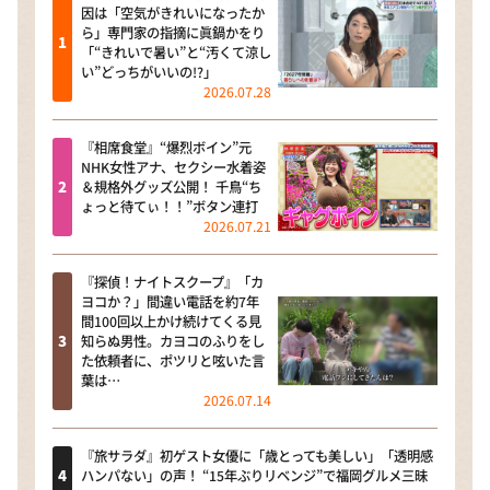
因は「空気がきれいになったか
ら」専門家の指摘に眞鍋かをり
「“きれいで暑い”と“汚くて涼し
い”どっちがいいの!?」
2026.07.28
『相席食堂』“爆烈ボイン”元
NHK女性アナ、セクシー水着姿
＆規格外グッズ公開！ 千鳥“ち
ょっと待てぃ！！”ボタン連打
2026.07.21
『探偵！ナイトスクープ』「カ
ヨコか？」間違い電話を約7年
間100回以上かけ続けてくる見
知らぬ男性。カヨコのふりをし
た依頼者に、ポツリと呟いた言
葉は…
2026.07.14
『旅サラダ』初ゲスト女優に「歳とっても美しい」「透明感
ハンパない」の声！ “15年ぶりリベンジ”で福岡グルメ三昧