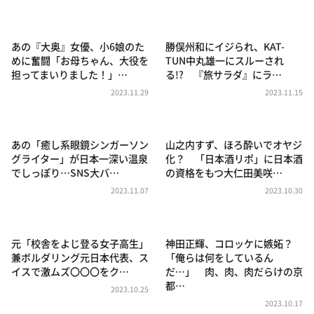
DAIGOも台所 ～きょうの献立 何にする？～
本日はダイアンなり！シーズン２
あの『大奥』女優、小6娘のた
勝俣州和にイジられ、KAT-
朝だ！生です旅サラダ
めに奮闘「お母ちゃん、大役を
TUN中丸雄一にスルーされ
担ってまいりました！」…
る!? 『旅サラダ』にラ…
教えて！ニュースライブ 正義のミカタ
2023.11.29
2023.11.15
ＬＩＦＥ～夢のカタチ～
新婚さんいらっしゃい！
あの「癒し系眼鏡シンガーソン
山之内すず、ほろ酔いでオヤジ
ポツンと一軒家
グライター」が日本一深い温泉
化？ 「日本酒リポ」に日本酒
でしっぽり…SNS大バ…
の資格をもつ大仁田美咲…
ザキ山小屋本館
2023.11.07
2023.10.30
ぺこぱのまるスポ
アナ回覧板
元「校舎をよじ登る女子高生」
神田正輝、コロッケに嫉妬？
兼ボルダリング元日本代表、ス
「俺らは何をしているん
イスで激ムズ〇〇〇をク…
だ…」 肉、肉、肉だらけの京
都…
2023.10.25
2023.10.17