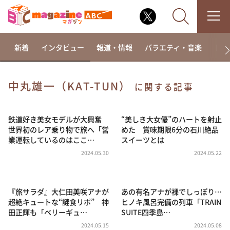
新着
インタビュー
報道・情報
バラエティ・音楽
ドラ
中丸雄一（KAT-TUN）
に関する記事
なるみ・岡村の過ぎるTV
相席食堂
鉄道好き美女モデルが大興奮
“美しき大女優”のハートを射止
世界初のレア乗り物で旅へ「営
めた 賞味期限6分の石川絶品
これ余談なんですけど・・・
業運転しているのはここ…
スイーツとは
～人生密着トークバラエティ！～ やすとものいたっ
2024.05.30
2024.05.22
て真剣です
探偵！ナイトスクープ
『旅サラダ』大仁田美咲アナが
あの有名アナが裸でしっぽり…
news おかえり
超絶キュートな“謎食リポ” 神
ヒノキ風呂完備の列車「TRAIN
河合＆A.B.C-Z塚田×福井アナ「なんでやねん！？」
田正輝も「ベリーギュ…
SUITE四季島…
（news おかえり）
2024.05.15
2024.05.08