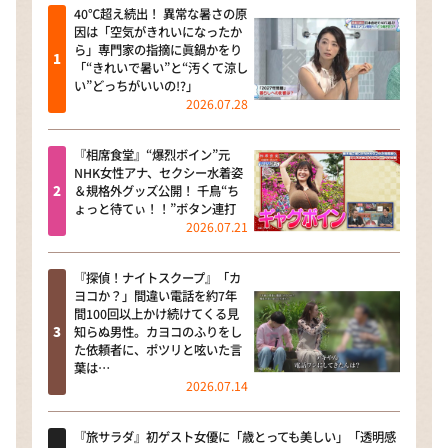
40℃超え続出！ 異常な暑さの原
因は「空気がきれいになったか
ら」専門家の指摘に眞鍋かをり
「“きれいで暑い”と“汚くて涼し
い”どっちがいいの!?」
2026.07.28
『相席食堂』“爆烈ボイン”元
NHK女性アナ、セクシー水着姿
＆規格外グッズ公開！ 千鳥“ち
ょっと待てぃ！！”ボタン連打
2026.07.21
『探偵！ナイトスクープ』「カ
ヨコか？」間違い電話を約7年
間100回以上かけ続けてくる見
知らぬ男性。カヨコのふりをし
た依頼者に、ポツリと呟いた言
葉は…
2026.07.14
『旅サラダ』初ゲスト女優に「歳とっても美しい」「透明感