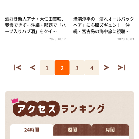
酒好き新人アナ・大仁田美咲、
溝端淳平の「濡れオールバック
我慢できず…沖縄・那覇で「ハ
ヘア」に心臓ズギュン！ 沖
ーブ入りハブ酒」をクイ…
縄・宮古島の海中旅に視聴…
2023.10.12
2023.10.03
1
2
3
4
24時間
週間
月間