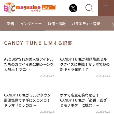
新着
インタビュー
報道・情報
バラエティ・音楽
ドラ
CANDY TUNE
に関する記事
なるみ・岡村の過ぎるTV
相席食堂
ASOBISYSTEMの人気アイドル
CANDY TUNEが那須塩原ミル
たちのカワイイ未公開シーンを
ククイズに挑戦！食レポで謎の
これ余談なんですけど・・・
大放出！ アニ…
新キャラ発動！？
～人生密着トークバラエティ！～ やすとものいたっ
2025.09.12
2025.08.15
て真剣です
探偵！ナイトスクープ
CANDY TUNEがミルクタウン
ボケて店主を笑わせろ！
news おかえり
那須塩原でヤギにメロメロ！
CANDY TUNEが「必殺！あざ
河合＆A.B.C-Z塚田×福井アナ「なんでやねん！？」
ドラマ『カレの部…
とモノボケ」に挑む！…
（news おかえり）
2025.08.08
2025.07.25