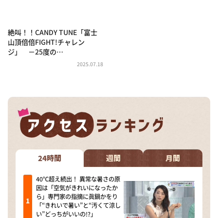
DAIGOも台所 ～きょうの献立 何にする？～
本日はダイアンなり！シーズン２
絶叫！！CANDY TUNE「富士
朝だ！生です旅サラダ
山頂倍倍FIGHT!チャレン
ジ」 －25度の…
教えて！ニュースライブ 正義のミカタ
2025.07.18
ＬＩＦＥ～夢のカタチ～
新婚さんいらっしゃい！
ポツンと一軒家
ザキ山小屋本館
ぺこぱのまるスポ
アナ回覧板
24時間
週間
月間
40℃超え続出！ 異常な暑さの原
因は「空気がきれいになったか
ら」専門家の指摘に眞鍋かをり
「“きれいで暑い”と“汚くて涼し
い”どっちがいいの!?」