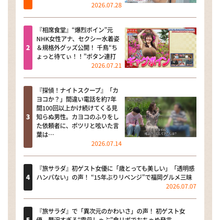
2026.07.28
『相席食堂』“爆烈ボイン”元
NHK女性アナ、セクシー水着姿
＆規格外グッズ公開！ 千鳥“ち
ょっと待てぃ！！”ボタン連打
2026.07.21
『探偵！ナイトスクープ』「カ
ヨコか？」間違い電話を約7年
間100回以上かけ続けてくる見
知らぬ男性。カヨコのふりをし
た依頼者に、ポツリと呟いた言
葉は…
2026.07.14
『旅サラダ』初ゲスト女優に「歳とっても美しい」「透明感
ハンパない」の声！ “15年ぶりリベンジ”で福岡グルメ三昧
2026.07.07
『旅サラダ』で「異次元のかわいさ」の声！ 初ゲスト女