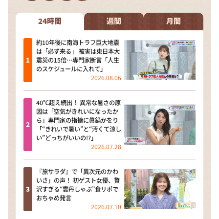
DAIGOも台所 ～きょうの献立 何にする？～
本日はダイアンなり！シーズン２
24時間
週間
月間
朝だ！生です旅サラダ
約10年後に南海トラフ巨大地震
は「必ず来る」 被害は東日本大
教えて！ニュースライブ 正義のミカタ
震災の15倍…専門家断言「人生
のスケジュールに入れて」
ＬＩＦＥ～夢のカタチ～
2026.08.06
新婚さんいらっしゃい！
40℃超え続出！ 異常な暑さの原
ポツンと一軒家
因は「空気がきれいになったか
ら」専門家の指摘に眞鍋かをり
ザキ山小屋本館
「“きれいで暑い”と“汚くて涼し
い”どっちがいいの!?」
ぺこぱのまるスポ
2026.07.28
アナ回覧板
『旅サラダ』で「異次元のかわ
いさ」の声！ 初ゲスト女優、贅
沢すぎる“雲丹しゃぶ”食リポで
おちゃめ発言
2026.07.10