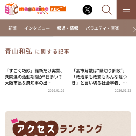
新着
インタビュー
報道・情報
バラエティ・音楽
ドラ
青山和弘
に関する記事
なるみ・岡村の過ぎるTV
相席食堂
「すごく巧妙」維新だけ実質、
「高市解散は“縁切り解散”」
衆院選の活動期間が5日多い？
「政治家も政党もみんな嘘つ
これ余談なんですけど・・・
大阪市長＆府知事の出…
き」と言い切る社会学者、…
～人生密着トークバラエティ！～ やすとものいたっ
2026.01.26
2026.01.23
て真剣です
探偵！ナイトスクープ
news おかえり
河合＆A.B.C-Z塚田×福井アナ「なんでやねん！？」
（news おかえり）