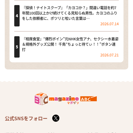
『探偵！ナイトスクープ』「カヨコか？」間違い電話を約7
年間100回以上かけ続けてくる見知らぬ男性。カヨコのふり
をした依頼者に、ポツリと呟いた言葉は…
2026.07.14
『相席食堂』“爆烈ボイン”元NHK女性アナ、セクシー水着姿
＆規格外グッズ公開！ 千鳥“ちょっと待てぃ！！”ボタン連
打
2026.07.21
公式SNSをフォロー