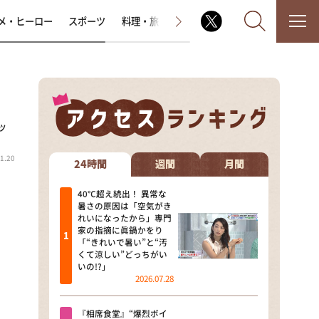
メ・ヒーロー
スポーツ
料理・旅
ラジオ番組
その他
ッ
なるみ・岡村の過ぎるTV
1.20
相席食堂
24時間
週間
月間
これ余談なんですけど・・・
40℃超え続出！ 異常な
暑さの原因は「空気がき
れいになったから」専門
～人生密着トークバラエティ！
家の指摘に眞鍋かをり
～ やすとものいたって真剣です
「“きれいで暑い”と“汚
くて涼しい”どっちがい
探偵！ナイトスクープ
いの!?」
2026.07.28
news おかえり
『相席食堂』“爆烈ボイ