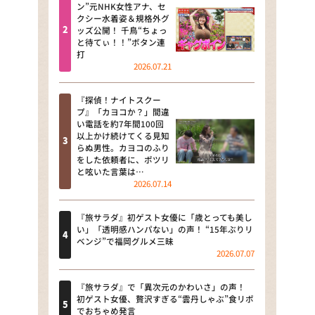
河合＆A.B.C-Z塚田×福井アナ
ン”元NHK女性アナ、セ
クシー水着姿＆規格外グ
「なんでやねん！？」（news お
ッズ公開！ 千鳥“ちょっ
かえり）
と待てぃ！！”ボタン連
打
DAIGOも台所 ～きょうの献立 何
2026.07.21
にする？～
『探偵！ナイトスクー
本日はダイアンなり！シーズン２
プ』「カヨコか？」間違
い電話を約7年間100回
朝だ！生です旅サラダ
以上かけ続けてくる見知
らぬ男性。カヨコのふり
をした依頼者に、ポツリ
教えて！ニュースライブ 正義の
と呟いた言葉は…
ミカタ
2026.07.14
ＬＩＦＥ～夢のカタチ～
『旅サラダ』初ゲスト女優に「歳とっても美し
い」「透明感ハンパない」の声！ “15年ぶりリ
新婚さんいらっしゃい！
ベンジ”で福岡グルメ三昧
2026.07.07
ポツンと一軒家
『旅サラダ』で「異次元のかわいさ」の声！
ザキ山小屋本館
初ゲスト女優、贅沢すぎる“雲丹しゃぶ”食リポ
でおちゃめ発言