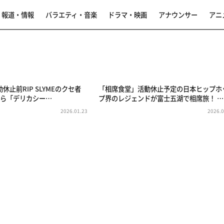
報道・情報
バラエティ・音楽
ドラマ・映画
アナウンサー
アニ
止前RIP SLYMEのクセ者
「相席食堂」活動休止予定の日本ヒップホ
から「デリカシー…
プ界のレジェンドが富士五湖で相席旅！ …
2026.01.23
2026.0