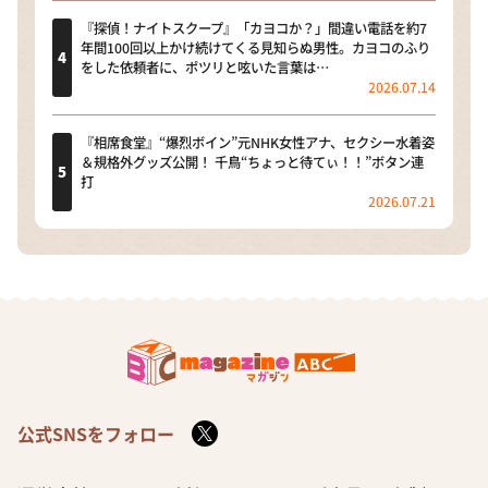
『探偵！ナイトスクープ』「カヨコか？」間違い電話を約7
年間100回以上かけ続けてくる見知らぬ男性。カヨコのふり
をした依頼者に、ポツリと呟いた言葉は…
2026.07.14
『相席食堂』“爆烈ボイン”元NHK女性アナ、セクシー水着姿
＆規格外グッズ公開！ 千鳥“ちょっと待てぃ！！”ボタン連
打
2026.07.21
公式SNSをフォロー