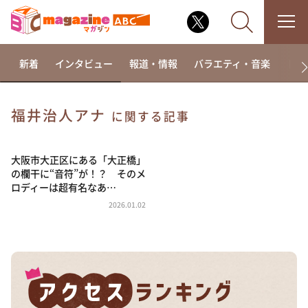
新着
インタビュー
報道・情報
バラエティ・音楽
ドラ
福井治人アナ
に関する記事
なるみ・岡村の過ぎるTV
相席食堂
大阪市大正区にある「大正橋」
の欄干に“音符”が！？ そのメ
これ余談なんですけど・・・
ロディーは超有名なあ…
～人生密着トークバラエティ！～ やすとものいたっ
2026.01.02
て真剣です
探偵！ナイトスクープ
news おかえり
河合＆A.B.C-Z塚田×福井アナ「なんでやねん！？」
（news おかえり）