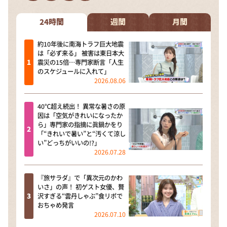
DAIGOも台所 ～きょうの献立 何にする？～
本日はダイアンなり！シーズン２
24時間
週間
月間
朝だ！生です旅サラダ
約10年後に南海トラフ巨大地震
は「必ず来る」 被害は東日本大
教えて！ニュースライブ 正義のミカタ
震災の15倍…専門家断言「人生
のスケジュールに入れて」
ＬＩＦＥ～夢のカタチ～
2026.08.06
新婚さんいらっしゃい！
40℃超え続出！ 異常な暑さの原
ポツンと一軒家
因は「空気がきれいになったか
ら」専門家の指摘に眞鍋かをり
ザキ山小屋本館
「“きれいで暑い”と“汚くて涼し
い”どっちがいいの!?」
ぺこぱのまるスポ
2026.07.28
アナ回覧板
『旅サラダ』で「異次元のかわ
いさ」の声！ 初ゲスト女優、贅
沢すぎる“雲丹しゃぶ”食リポで
おちゃめ発言
2026.07.10