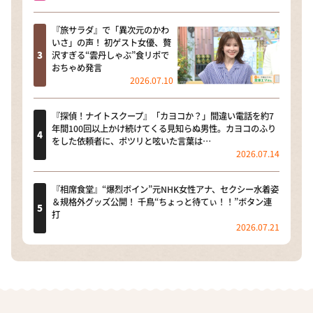
『旅サラダ』で「異次元のかわ
いさ」の声！ 初ゲスト女優、贅
沢すぎる“雲丹しゃぶ”食リポで
おちゃめ発言
2026.07.10
『探偵！ナイトスクープ』「カヨコか？」間違い電話を約7
年間100回以上かけ続けてくる見知らぬ男性。カヨコのふり
をした依頼者に、ポツリと呟いた言葉は…
2026.07.14
『相席食堂』“爆烈ボイン”元NHK女性アナ、セクシー水着姿
＆規格外グッズ公開！ 千鳥“ちょっと待てぃ！！”ボタン連
打
2026.07.21