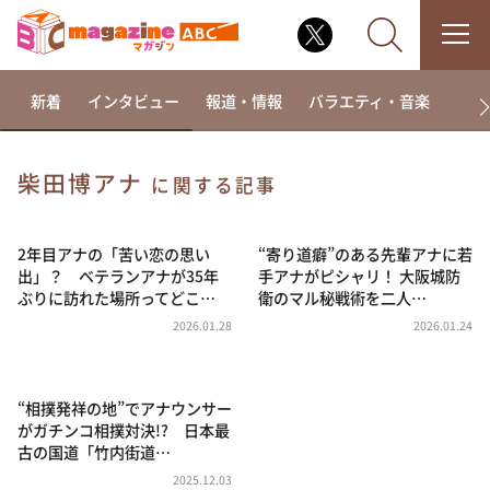
新着
インタビュー
報道・情報
バラエティ・音楽
ドラ
柴田博アナ
に関する記事
なるみ・岡村の過ぎるTV
相席食堂
2年目アナの「苦い恋の思い
“寄り道癖”のある先輩アナに若
出」？ ベテランアナが35年
手アナがピシャリ！ 大阪城防
これ余談なんですけど・・・
ぶりに訪れた場所ってどこ…
衛のマル秘戦術を二人…
～人生密着トークバラエティ！～ やすとものいたっ
2026.01.28
2026.01.24
て真剣です
探偵！ナイトスクープ
“相撲発祥の地”でアナウンサー
news おかえり
がガチンコ相撲対決!? 日本最
河合＆A.B.C-Z塚田×福井アナ「なんでやねん！？」
古の国道「竹内街道…
（news おかえり）
2025.12.03