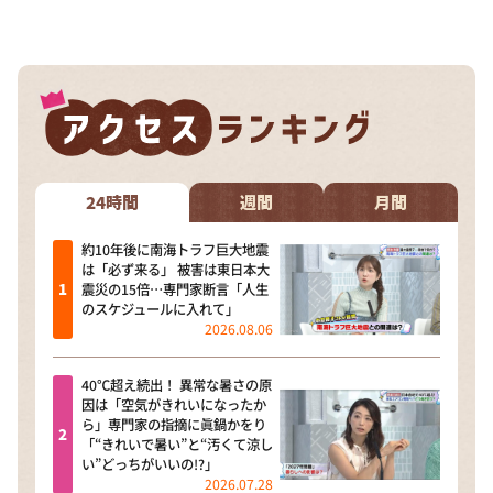
DAIGOも台所 ～きょうの献立 何にする？～
本日はダイアンなり！シーズン２
朝だ！生です旅サラダ
教えて！ニュースライブ 正義のミカタ
ＬＩＦＥ～夢のカタチ～
新婚さんいらっしゃい！
24時間
週間
月間
ポツンと一軒家
約10年後に南海トラフ巨大地震
は「必ず来る」 被害は東日本大
ザキ山小屋本館
震災の15倍…専門家断言「人生
のスケジュールに入れて」
ぺこぱのまるスポ
2026.08.06
アナ回覧板
40℃超え続出！ 異常な暑さの原
因は「空気がきれいになったか
ら」専門家の指摘に眞鍋かをり
「“きれいで暑い”と“汚くて涼し
い”どっちがいいの!?」
2026.07.28