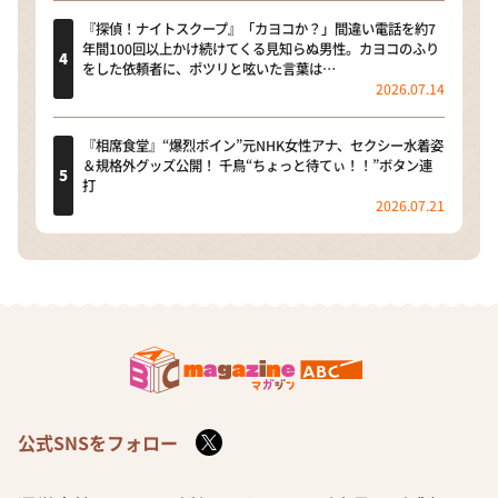
『探偵！ナイトスクープ』「カヨコか？」間違い電話を約7
年間100回以上かけ続けてくる見知らぬ男性。カヨコのふり
をした依頼者に、ポツリと呟いた言葉は…
2026.07.14
『相席食堂』“爆烈ボイン”元NHK女性アナ、セクシー水着姿
＆規格外グッズ公開！ 千鳥“ちょっと待てぃ！！”ボタン連
打
2026.07.21
公式SNSをフォロー