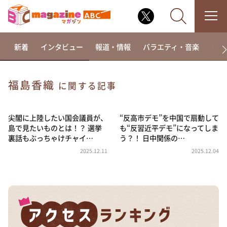
新着
インタビュー
報道・情報
バラエティ・音楽
ドラ
福島香織
に関する記事
なるみ・岡村の過ぎるTV
相席食堂
尖閣に上陸したい国会議員が、
“反高市デモ”を中国で扇動して
島で見たいものとは！？ 選挙
も“反習近平デモ”になってしま
これ余談なんですけど・・・
裏話もぶっちゃけチャイ…
う？！ 日中関係の…
～人生密着トークバラエティ！～ やすとものいたっ
2025.12.11
2025.12.04
て真剣です
探偵！ナイトスクープ
news おかえり
河合＆A.B.C-Z塚田×福井アナ「なんでやねん！？」
（news おかえり）