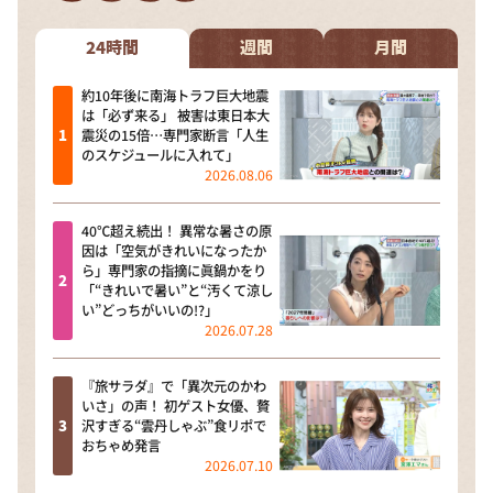
DAIGOも台所 ～きょうの献立 何にする？～
本日はダイアンなり！シーズン２
24時間
週間
月間
朝だ！生です旅サラダ
約10年後に南海トラフ巨大地震
は「必ず来る」 被害は東日本大
教えて！ニュースライブ 正義のミカタ
震災の15倍…専門家断言「人生
のスケジュールに入れて」
ＬＩＦＥ～夢のカタチ～
2026.08.06
新婚さんいらっしゃい！
40℃超え続出！ 異常な暑さの原
ポツンと一軒家
因は「空気がきれいになったか
ら」専門家の指摘に眞鍋かをり
ザキ山小屋本館
「“きれいで暑い”と“汚くて涼し
い”どっちがいいの!?」
ぺこぱのまるスポ
2026.07.28
アナ回覧板
『旅サラダ』で「異次元のかわ
いさ」の声！ 初ゲスト女優、贅
沢すぎる“雲丹しゃぶ”食リポで
おちゃめ発言
2026.07.10