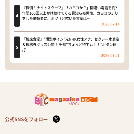
『探偵！ナイトスクープ』「カヨコか？」間違い電話を約7
年間100回以上かけ続けてくる見知らぬ男性。カヨコのふり
をした依頼者に、ポツリと呟いた言葉は…
2026.07.14
『相席食堂』“爆烈ボイン”元NHK女性アナ、セクシー水着姿
＆規格外グッズ公開！ 千鳥“ちょっと待てぃ！！”ボタン連
打
2026.07.21
公式SNSをフォロー