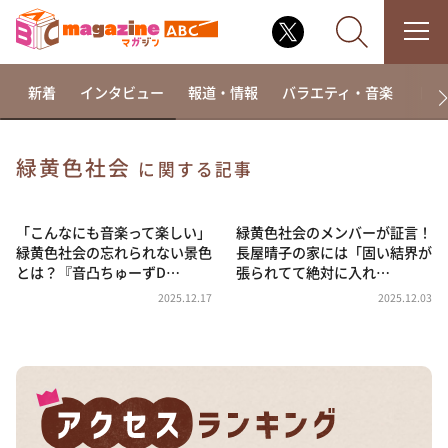
新着
インタビュー
報道・情報
バラエティ・音楽
ドラ
緑黄色社会
に関する記事
なるみ・岡村の過ぎるTV
相席食堂
「こんなにも音楽って楽しい」
緑黄色社会のメンバーが証言！
緑黄色社会の忘れられない景色
長屋晴子の家には「固い結界が
これ余談なんですけど・・・
とは？『音凸ちゅーずD…
張られてて絶対に入れ…
～人生密着トークバラエティ！～ やすとものいたっ
2025.12.17
2025.12.03
て真剣です
探偵！ナイトスクープ
news おかえり
河合＆A.B.C-Z塚田×福井アナ「なんでやねん！？」
（news おかえり）