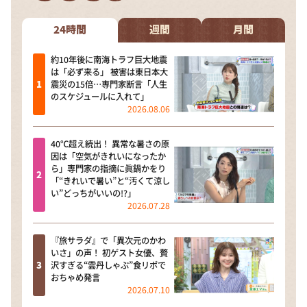
DAIGOも台所 ～きょうの献立 何にする？～
本日はダイアンなり！シーズン２
24時間
週間
月間
朝だ！生です旅サラダ
約10年後に南海トラフ巨大地震
は「必ず来る」 被害は東日本大
教えて！ニュースライブ 正義のミカタ
震災の15倍…専門家断言「人生
のスケジュールに入れて」
ＬＩＦＥ～夢のカタチ～
2026.08.06
新婚さんいらっしゃい！
40℃超え続出！ 異常な暑さの原
ポツンと一軒家
因は「空気がきれいになったか
ら」専門家の指摘に眞鍋かをり
ザキ山小屋本館
「“きれいで暑い”と“汚くて涼し
い”どっちがいいの!?」
ぺこぱのまるスポ
2026.07.28
アナ回覧板
『旅サラダ』で「異次元のかわ
いさ」の声！ 初ゲスト女優、贅
沢すぎる“雲丹しゃぶ”食リポで
おちゃめ発言
2026.07.10