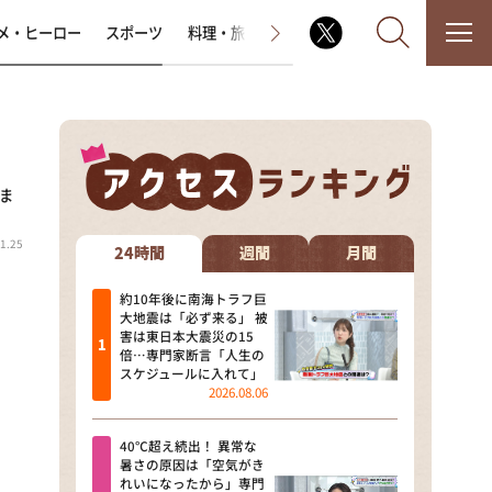
メ・ヒーロー
スポーツ
料理・旅
ラジオ番組
その他
つま
なるみ・岡村の過ぎるTV
1.25
相席食堂
24時間
週間
月間
これ余談なんですけど・・・
約10年後に南海トラフ巨
大地震は「必ず来る」 被
害は東日本大震災の15
～人生密着トークバラエティ！
倍…専門家断言「人生の
～ やすとものいたって真剣です
スケジュールに入れて」
2026.08.06
探偵！ナイトスクープ
40℃超え続出！ 異常な
news おかえり
暑さの原因は「空気がき
れいになったから」専門