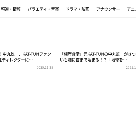
報道・情報
バラエティ・音楽
ドラマ・映画
アナウンサー
アニ
！中丸雄一、KAT-TUNファン
「相席食堂」元KAT-TUNの中丸雄一がさ
性ディレクターに…
いも畑に首まで埋まる！？「地球を…
2025.11.28
2025.1