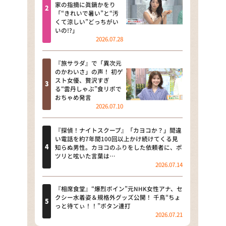
河合＆A.B.C-Z塚田×福井アナ
家の指摘に眞鍋かをり
「“きれいで暑い”と“汚
「なんでやねん！？」（news お
くて涼しい”どっちがい
かえり）
いの!?」
2026.07.28
DAIGOも台所 ～きょうの献立 何
にする？～
『旅サラダ』で「異次元
のかわいさ」の声！ 初ゲ
本日はダイアンなり！シーズン２
スト女優、贅沢すぎ
る“雲丹しゃぶ”食リポで
朝だ！生です旅サラダ
おちゃめ発言
2026.07.10
教えて！ニュースライブ 正義の
ミカタ
『探偵！ナイトスクープ』「カヨコか？」間違
い電話を約7年間100回以上かけ続けてくる見
ＬＩＦＥ～夢のカタチ～
知らぬ男性。カヨコのふりをした依頼者に、ポ
ツリと呟いた言葉は…
2026.07.14
新婚さんいらっしゃい！
ポツンと一軒家
『相席食堂』“爆烈ボイン”元NHK女性アナ、セ
クシー水着姿＆規格外グッズ公開！ 千鳥“ちょ
っと待てぃ！！”ボタン連打
ザキ山小屋本館
2026.07.21