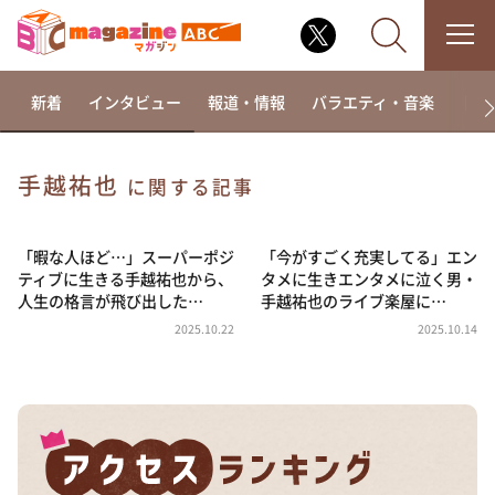
新着
インタビュー
報道・情報
バラエティ・音楽
ドラ
手越祐也
に関する記事
なるみ・岡村の過ぎるTV
相席食堂
「暇な人ほど…」スーパーポジ
「今がすごく充実してる」エン
ティブに生きる手越祐也から、
タメに生きエンタメに泣く男・
これ余談なんですけど・・・
人生の格言が飛び出した…
手越祐也のライブ楽屋に…
～人生密着トークバラエティ！～ やすとものいたっ
2025.10.22
2025.10.14
て真剣です
探偵！ナイトスクープ
news おかえり
河合＆A.B.C-Z塚田×福井アナ「なんでやねん！？」
（news おかえり）