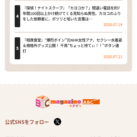
『探偵！ナイトスクープ』「カヨコか？」間違い電話を約7
年間100回以上かけ続けてくる見知らぬ男性。カヨコのふり
をした依頼者に、ポツリと呟いた言葉は…
2026.07.14
『相席食堂』“爆烈ボイン”元NHK女性アナ、セクシー水着姿
＆規格外グッズ公開！ 千鳥“ちょっと待てぃ！！”ボタン連
打
2026.07.21
公式SNSをフォロー