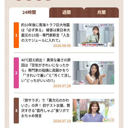
DAIGOも台所 ～きょうの献立 何にする？～
本日はダイアンなり！シーズン２
24時間
週間
月間
朝だ！生です旅サラダ
約10年後に南海トラフ巨大地震
は「必ず来る」 被害は東日本大
教えて！ニュースライブ 正義のミカタ
震災の15倍…専門家断言「人生
のスケジュールに入れて」
ＬＩＦＥ～夢のカタチ～
2026.08.06
新婚さんいらっしゃい！
40℃超え続出！ 異常な暑さの原
ポツンと一軒家
因は「空気がきれいになったか
ら」専門家の指摘に眞鍋かをり
ザキ山小屋本館
「“きれいで暑い”と“汚くて涼し
い”どっちがいいの!?」
ぺこぱのまるスポ
2026.07.28
アナ回覧板
『旅サラダ』で「異次元のかわ
いさ」の声！ 初ゲスト女優、贅
沢すぎる“雲丹しゃぶ”食リポで
おちゃめ発言
2026.07.10