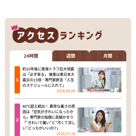
DAIGOも台所 ～きょうの献立 何にする？～
本日はダイアンなり！シーズン２
朝だ！生です旅サラダ
教えて！ニュースライブ 正義のミカタ
ＬＩＦＥ～夢のカタチ～
新婚さんいらっしゃい！
24時間
週間
月間
ポツンと一軒家
約10年後に南海トラフ巨大地震
は「必ず来る」 被害は東日本大
ザキ山小屋本館
震災の15倍…専門家断言「人生
のスケジュールに入れて」
ぺこぱのまるスポ
2026.08.06
アナ回覧板
40℃超え続出！ 異常な暑さの原
因は「空気がきれいになったか
ら」専門家の指摘に眞鍋かをり
「“きれいで暑い”と“汚くて涼し
い”どっちがいいの!?」
2026.07.28