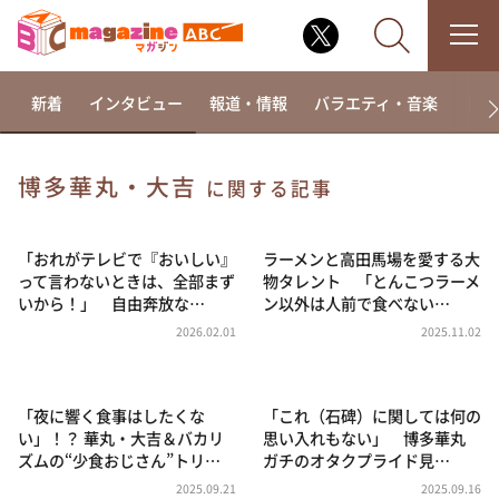
新着
インタビュー
報道・情報
バラエティ・音楽
ドラ
博多華丸・大吉
に関する記事
なるみ・岡村の過ぎるTV
相席食堂
「おれがテレビで『おいしい』
ラーメンと高田馬場を愛する大
って言わないときは、全部まず
物タレント 「とんこつラーメ
これ余談なんですけど・・・
いから！」 自由奔放な…
ン以外は人前で食べない…
～人生密着トークバラエティ！～ やすとものいたっ
2026.02.01
2025.11.02
て真剣です
探偵！ナイトスクープ
「夜に響く食事はしたくな
「これ（石碑）に関しては何の
news おかえり
い」！？ 華丸・大吉＆バカリ
思い入れもない」 博多華丸
河合＆A.B.C-Z塚田×福井アナ「なんでやねん！？」
ズムの“少食おじさん”トリ…
ガチのオタクプライド見…
（news おかえり）
2025.09.21
2025.09.16