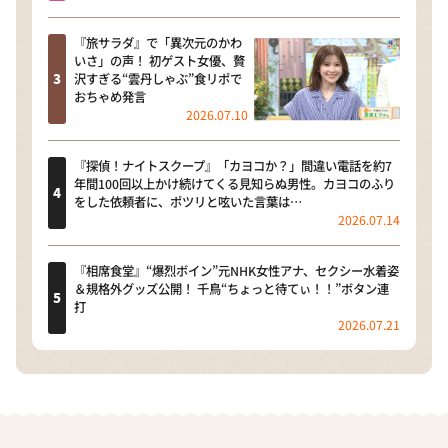
『旅サラダ』で「異次元のかわ
いさ」の声！ 初ゲスト女優、贅
沢すぎる“雲丹しゃぶ”食リポで
おちゃめ発言
2026.07.10
『探偵！ナイトスクープ』「カヨコか？」間違い電話を約7
年間100回以上かけ続けてくる見知らぬ男性。カヨコのふり
をした依頼者に、ポツリと呟いた言葉は…
2026.07.14
『相席食堂』“爆烈ボイン”元NHK女性アナ、セクシー水着姿
＆規格外グッズ公開！ 千鳥“ちょっと待てぃ！！”ボタン連
打
2026.07.21