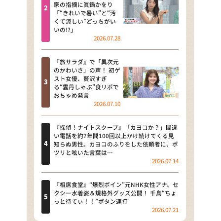
河合＆A.B.C-Z塚田×福井アナ
家の指摘に眞鍋かをり
「“きれいで暑い”と“汚
「なんでやねん！？」（news お
くて涼しい”どっちがい
かえり）
いの!?」
2026.07.28
DAIGOも台所 ～きょうの献立 何
にする？～
『旅サラダ』で「異次元
のかわいさ」の声！ 初ゲ
本日はダイアンなり！シーズン２
スト女優、贅沢すぎ
る“雲丹しゃぶ”食リポで
朝だ！生です旅サラダ
おちゃめ発言
2026.07.10
教えて！ニュースライブ 正義の
ミカタ
『探偵！ナイトスクープ』「カヨコか？」間違
い電話を約7年間100回以上かけ続けてくる見
ＬＩＦＥ～夢のカタチ～
知らぬ男性。カヨコのふりをした依頼者に、ポ
ツリと呟いた言葉は…
2026.07.14
新婚さんいらっしゃい！
ポツンと一軒家
『相席食堂』“爆烈ボイン”元NHK女性アナ、セ
クシー水着姿＆規格外グッズ公開！ 千鳥“ちょ
っと待てぃ！！”ボタン連打
ザキ山小屋本館
2026.07.21