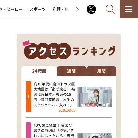
メ・ヒーロー
スポーツ
料理・旅
ラジオ番組
その他
なるみ・岡村の過ぎるTV
相席食堂
24時間
週間
月間
これ余談なんですけど・・・
約10年後に南海トラフ巨
大地震は「必ず来る」 被
害は東日本大震災の15
～人生密着トークバラエティ！
倍…専門家断言「人生の
～ やすとものいたって真剣です
スケジュールに入れて」
2026.08.06
探偵！ナイトスクープ
40℃超え続出！ 異常な
news おかえり
暑さの原因は「空気がき
れいになったから」専門