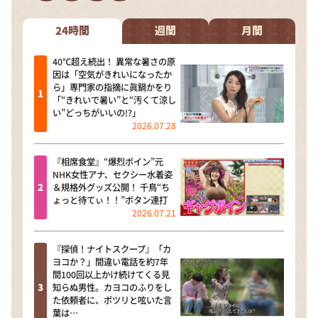
DAIGOも台所 ～きょうの献立 何にする？～
本日はダイアンなり！シーズン２
24時間
週間
月間
朝だ！生です旅サラダ
40℃超え続出！ 異常な暑さの原
因は「空気がきれいになったか
教えて！ニュースライブ 正義のミカタ
ら」専門家の指摘に眞鍋かをり
「“きれいで暑い”と“汚くて涼し
ＬＩＦＥ～夢のカタチ～
い”どっちがいいの!?」
2026.07.28
新婚さんいらっしゃい！
ポツンと一軒家
『相席食堂』“爆烈ボイン”元
NHK女性アナ、セクシー水着姿
ザキ山小屋本館
＆規格外グッズ公開！ 千鳥“ち
ょっと待てぃ！！”ボタン連打
ぺこぱのまるスポ
2026.07.21
アナ回覧板
『探偵！ナイトスクープ』「カ
ヨコか？」間違い電話を約7年
間100回以上かけ続けてくる見
知らぬ男性。カヨコのふりをし
た依頼者に、ポツリと呟いた言
葉は…