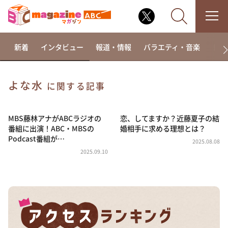
新着
インタビュー
報道・情報
バラエティ・音楽
ドラ
よな水
に関する記事
なるみ・岡村の過ぎるTV
相席食堂
MBS藤林アナがABCラジオの
恋、してますか？近藤夏子の結
番組に出演！ABC・MBSの
婚相手に求める理想とは？
これ余談なんですけど・・・
Podcast番組が…
2025.08.08
～人生密着トークバラエティ！～ やすとものいたっ
2025.09.10
て真剣です
探偵！ナイトスクープ
news おかえり
河合＆A.B.C-Z塚田×福井アナ「なんでやねん！？」
（news おかえり）