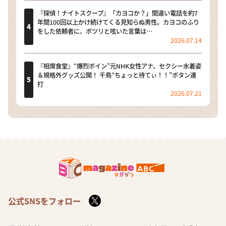
『探偵！ナイトスクープ』「カヨコか？」間違い電話を約7
年間100回以上かけ続けてくる見知らぬ男性。カヨコのふり
をした依頼者に、ポツリと呟いた言葉は…
2026.07.14
『相席食堂』“爆烈ボイン”元NHK女性アナ、セクシー水着姿
＆規格外グッズ公開！ 千鳥“ちょっと待てぃ！！”ボタン連
打
2026.07.21
公式SNSをフォロー