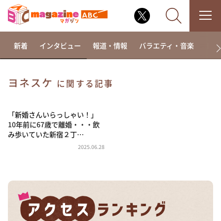
新着
インタビュー
報道・情報
バラエティ・音楽
ドラ
ヨネスケ
に関する記事
なるみ・岡村の過ぎるTV
相席食堂
「新婚さんいらっしゃい！」
10年前に67歳で離婚・・・飲
これ余談なんですけど・・・
み歩いていた新宿２丁…
～人生密着トークバラエティ！～ やすとものいたっ
2025.06.28
て真剣です
探偵！ナイトスクープ
news おかえり
河合＆A.B.C-Z塚田×福井アナ「なんでやねん！？」
（news おかえり）