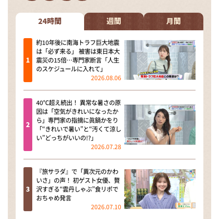
DAIGOも台所 ～きょうの献立 何にする？～
本日はダイアンなり！シーズン２
24時間
週間
月間
朝だ！生です旅サラダ
約10年後に南海トラフ巨大地震
は「必ず来る」 被害は東日本大
教えて！ニュースライブ 正義のミカタ
震災の15倍…専門家断言「人生
のスケジュールに入れて」
ＬＩＦＥ～夢のカタチ～
2026.08.06
新婚さんいらっしゃい！
40℃超え続出！ 異常な暑さの原
ポツンと一軒家
因は「空気がきれいになったか
ら」専門家の指摘に眞鍋かをり
ザキ山小屋本館
「“きれいで暑い”と“汚くて涼し
い”どっちがいいの!?」
ぺこぱのまるスポ
2026.07.28
アナ回覧板
『旅サラダ』で「異次元のかわ
いさ」の声！ 初ゲスト女優、贅
沢すぎる“雲丹しゃぶ”食リポで
おちゃめ発言
2026.07.10