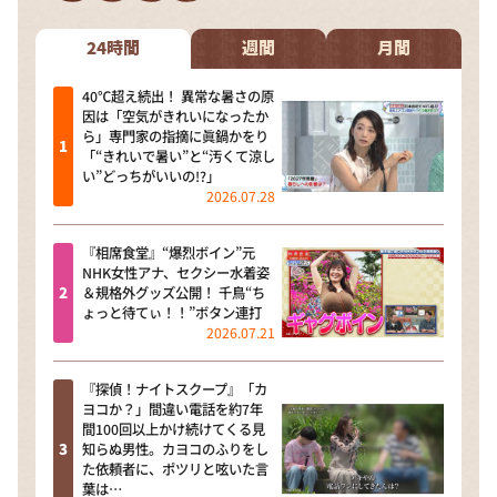
DAIGOも台所 ～きょうの献立 何にする？～
本日はダイアンなり！シーズン２
24時間
週間
月間
朝だ！生です旅サラダ
40℃超え続出！ 異常な暑さの原
因は「空気がきれいになったか
教えて！ニュースライブ 正義のミカタ
ら」専門家の指摘に眞鍋かをり
「“きれいで暑い”と“汚くて涼し
ＬＩＦＥ～夢のカタチ～
い”どっちがいいの!?」
2026.07.28
新婚さんいらっしゃい！
ポツンと一軒家
『相席食堂』“爆烈ボイン”元
NHK女性アナ、セクシー水着姿
ザキ山小屋本館
＆規格外グッズ公開！ 千鳥“ち
ょっと待てぃ！！”ボタン連打
ぺこぱのまるスポ
2026.07.21
アナ回覧板
『探偵！ナイトスクープ』「カ
ヨコか？」間違い電話を約7年
間100回以上かけ続けてくる見
知らぬ男性。カヨコのふりをし
た依頼者に、ポツリと呟いた言
葉は…