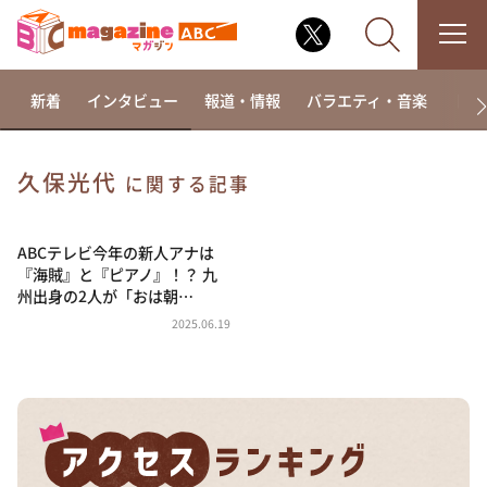
新着
インタビュー
報道・情報
バラエティ・音楽
ドラ
久保光代
に関する記事
なるみ・岡村の過ぎるTV
相席食堂
ABCテレビ今年の新人アナは
『海賊』と『ピアノ』！？ 九
これ余談なんですけど・・・
州出身の2人が「おは朝…
～人生密着トークバラエティ！～ やすとものいたっ
2025.06.19
て真剣です
探偵！ナイトスクープ
news おかえり
河合＆A.B.C-Z塚田×福井アナ「なんでやねん！？」
（news おかえり）