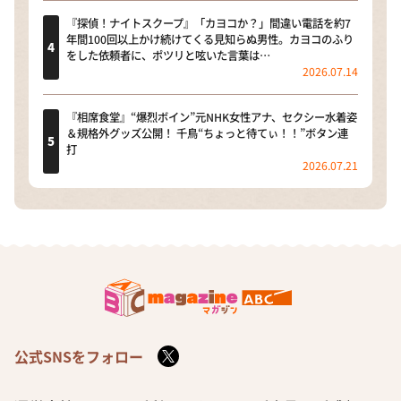
『探偵！ナイトスクープ』「カヨコか？」間違い電話を約7
年間100回以上かけ続けてくる見知らぬ男性。カヨコのふり
をした依頼者に、ポツリと呟いた言葉は…
2026.07.14
『相席食堂』“爆烈ボイン”元NHK女性アナ、セクシー水着姿
＆規格外グッズ公開！ 千鳥“ちょっと待てぃ！！”ボタン連
打
2026.07.21
公式SNSをフォロー