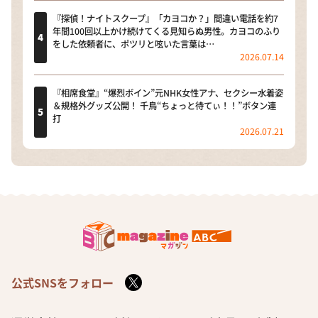
『探偵！ナイトスクープ』「カヨコか？」間違い電話を約7
年間100回以上かけ続けてくる見知らぬ男性。カヨコのふり
をした依頼者に、ポツリと呟いた言葉は…
2026.07.14
『相席食堂』“爆烈ボイン”元NHK女性アナ、セクシー水着姿
＆規格外グッズ公開！ 千鳥“ちょっと待てぃ！！”ボタン連
打
2026.07.21
公式SNSをフォロー