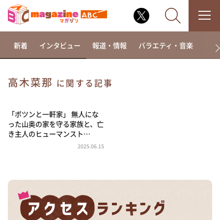
新着
インタビュー
報道・情報
バラエティ・音楽
ドラ
高木菜那
に関する記事
なるみ・岡村の過ぎるTV
相席食堂
「ポツンと一軒家」 無人にな
った山奥の家を守る家族と、亡
これ余談なんですけど・・・
き主人のヒューマンスト…
～人生密着トークバラエティ！～ やすとものいたっ
2025.06.15
て真剣です
探偵！ナイトスクープ
news おかえり
河合＆A.B.C-Z塚田×福井アナ「なんでやねん！？」
（news おかえり）