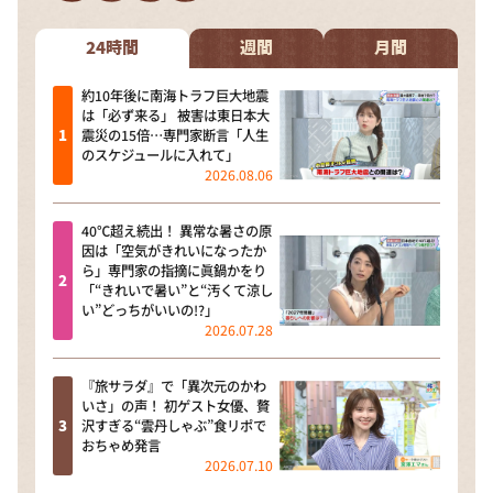
DAIGOも台所 ～きょうの献立 何にする？～
本日はダイアンなり！シーズン２
24時間
週間
月間
朝だ！生です旅サラダ
約10年後に南海トラフ巨大地震
は「必ず来る」 被害は東日本大
教えて！ニュースライブ 正義のミカタ
震災の15倍…専門家断言「人生
のスケジュールに入れて」
ＬＩＦＥ～夢のカタチ～
2026.08.06
新婚さんいらっしゃい！
40℃超え続出！ 異常な暑さの原
ポツンと一軒家
因は「空気がきれいになったか
ら」専門家の指摘に眞鍋かをり
ザキ山小屋本館
「“きれいで暑い”と“汚くて涼し
い”どっちがいいの!?」
ぺこぱのまるスポ
2026.07.28
アナ回覧板
『旅サラダ』で「異次元のかわ
いさ」の声！ 初ゲスト女優、贅
沢すぎる“雲丹しゃぶ”食リポで
おちゃめ発言
2026.07.10