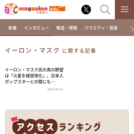
新着
インタビュー
報道・情報
バラエティ・音楽
ドラ
イーロン・マスク
に関する記事
なるみ・岡村の過ぎるTV
相席食堂
イーロン・マスク氏の真の野望
は「火星を植民地化」。日本人
これ余談なんですけど・・・
ポップスターとの間にも…
～人生密着トークバラエティ！～ やすとものいたっ
2025.06.11
て真剣です
探偵！ナイトスクープ
news おかえり
河合＆A.B.C-Z塚田×福井アナ「なんでやねん！？」
（news おかえり）