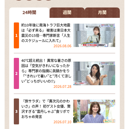
DAIGOも台所 ～きょうの献立 何にする？～
本日はダイアンなり！シーズン２
24時間
週間
月間
朝だ！生です旅サラダ
約10年後に南海トラフ巨大地震
は「必ず来る」 被害は東日本大
教えて！ニュースライブ 正義のミカタ
震災の15倍…専門家断言「人生
のスケジュールに入れて」
ＬＩＦＥ～夢のカタチ～
2026.08.06
新婚さんいらっしゃい！
40℃超え続出！ 異常な暑さの原
ポツンと一軒家
因は「空気がきれいになったか
ら」専門家の指摘に眞鍋かをり
ザキ山小屋本館
「“きれいで暑い”と“汚くて涼し
い”どっちがいいの!?」
ぺこぱのまるスポ
2026.07.28
アナ回覧板
『旅サラダ』で「異次元のかわ
いさ」の声！ 初ゲスト女優、贅
沢すぎる“雲丹しゃぶ”食リポで
おちゃめ発言
2026.07.10