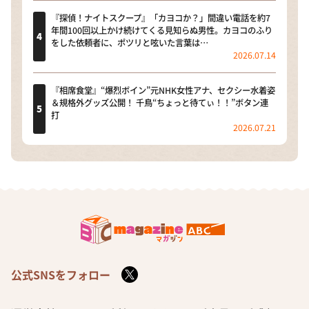
『探偵！ナイトスクープ』「カヨコか？」間違い電話を約7
年間100回以上かけ続けてくる見知らぬ男性。カヨコのふり
をした依頼者に、ポツリと呟いた言葉は…
2026.07.14
『相席食堂』“爆烈ボイン”元NHK女性アナ、セクシー水着姿
＆規格外グッズ公開！ 千鳥“ちょっと待てぃ！！”ボタン連
打
2026.07.21
公式SNSをフォロー