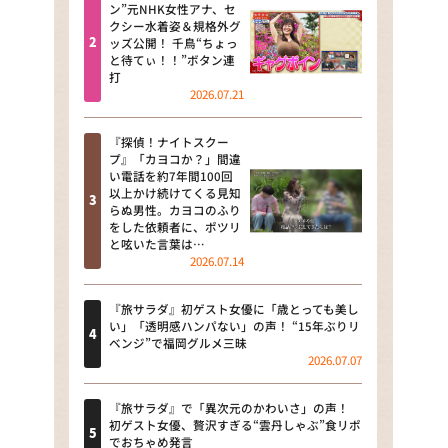
河合＆A.B.C-Z塚田×福井アナ
ン”元NHK女性アナ、セ
クシー水着姿＆規格外グ
「なんでやねん！？」（news お
ッズ公開！ 千鳥“ちょっ
かえり）
と待てぃ！！”ボタン連
打
DAIGOも台所 ～きょうの献立 何
2026.07.21
にする？～
『探偵！ナイトスクー
本日はダイアンなり！シーズン２
プ』「カヨコか？」間違
い電話を約7年間100回
朝だ！生です旅サラダ
以上かけ続けてくる見知
らぬ男性。カヨコのふり
をした依頼者に、ポツリ
教えて！ニュースライブ 正義の
と呟いた言葉は…
ミカタ
2026.07.14
ＬＩＦＥ～夢のカタチ～
『旅サラダ』初ゲスト女優に「歳とっても美し
い」「透明感ハンパない」の声！ “15年ぶりリ
新婚さんいらっしゃい！
ベンジ”で福岡グルメ三昧
2026.07.07
ポツンと一軒家
『旅サラダ』で「異次元のかわいさ」の声！
ザキ山小屋本館
初ゲスト女優、贅沢すぎる“雲丹しゃぶ”食リポ
でおちゃめ発言