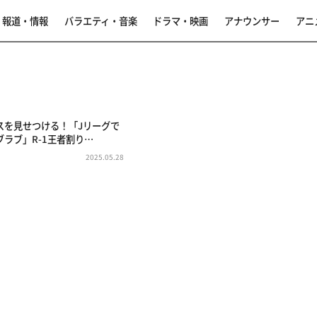
報道・情報
バラエティ・音楽
ドラマ・映画
アナウンサー
アニ
スを見せつける！「Jリーグで
ラブ」R-1王者割り…
2025.05.28