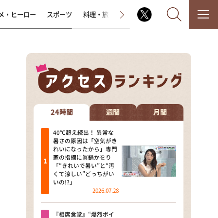
メ・ヒーロー
スポーツ
料理・旅
ラジオ番組
その他
なるみ・岡村の過ぎるTV
相席食堂
24時間
週間
月間
これ余談なんですけど・・・
40℃超え続出！ 異常な
暑さの原因は「空気がき
れいになったから」専門
～人生密着トークバラエティ！
家の指摘に眞鍋かをり
～ やすとものいたって真剣です
「“きれいで暑い”と“汚
くて涼しい”どっちがい
探偵！ナイトスクープ
いの!?」
2026.07.28
news おかえり
『相席食堂』“爆烈ボイ