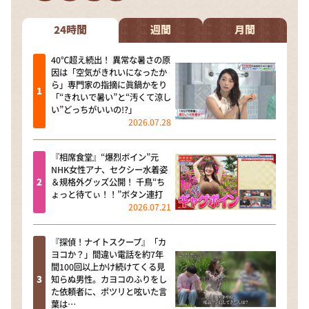
DAIGOも台所 ～きょうの献立 何にする？～
本日はダイアンなり！シーズン２
24時間
週間
月間
朝だ！生です旅サラダ
40℃超え続出！ 異常な暑さの原
因は「空気がきれいになったか
教えて！ニュースライブ 正義のミカタ
ら」専門家の指摘に眞鍋かをり
「“きれいで暑い”と“汚くて涼し
ＬＩＦＥ～夢のカタチ～
い”どっちがいいの!?」
2026.07.28
新婚さんいらっしゃい！
ポツンと一軒家
『相席食堂』“爆烈ボイン”元
NHK女性アナ、セクシー水着姿
ザキ山小屋本館
＆規格外グッズ公開！ 千鳥“ち
ょっと待てぃ！！”ボタン連打
ぺこぱのまるスポ
2026.07.21
アナ回覧板
『探偵！ナイトスクープ』「カ
ヨコか？」間違い電話を約7年
間100回以上かけ続けてくる見
知らぬ男性。カヨコのふりをし
た依頼者に、ポツリと呟いた言
葉は…