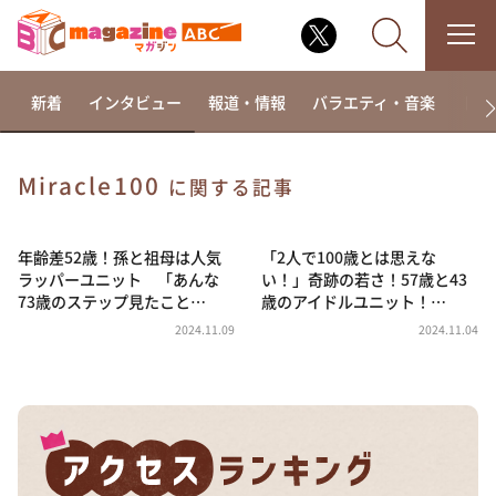
新着
インタビュー
報道・情報
バラエティ・音楽
ドラ
Miracle100
に関する記事
なるみ・岡村の過ぎるTV
相席食堂
年齢差52歳！孫と祖母は人気
「2人で100歳とは思えな
ラッパーユニット 「あんな
い！」奇跡の若さ！57歳と43
これ余談なんですけど・・・
73歳のステップ見たこと…
歳のアイドルユニット！…
～人生密着トークバラエティ！～ やすとものいたっ
2024.11.09
2024.11.04
て真剣です
探偵！ナイトスクープ
news おかえり
河合＆A.B.C-Z塚田×福井アナ「なんでやねん！？」
（news おかえり）