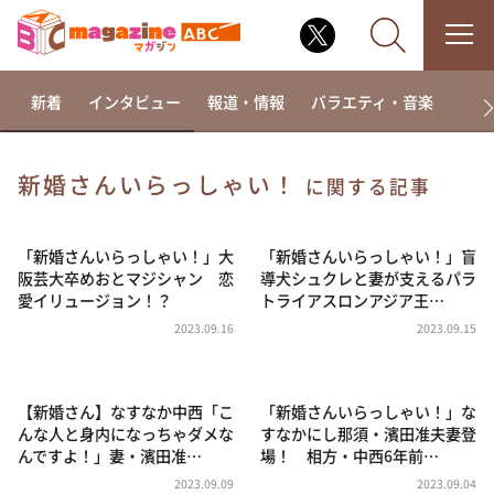
新着
インタビュー
報道・情報
バラエティ・音楽
ドラ
新婚さんいらっしゃい！
に関する記事
なるみ・岡村の過ぎるTV
相席食堂
「新婚さんいらっしゃい！」大
「新婚さんいらっしゃい！」盲
阪芸大卒めおとマジシャン 恋
導犬シュクレと妻が支えるパラ
これ余談なんですけど・・・
愛イリュージョン！？
トライアスロンアジア王…
～人生密着トークバラエティ！～ やすとものいたっ
2023.09.16
2023.09.15
て真剣です
探偵！ナイトスクープ
【新婚さん】なすなか中西「こ
「新婚さんいらっしゃい！」な
news おかえり
んな人と身内になっちゃダメな
すなかにし那須・濱田准夫妻登
河合＆A.B.C-Z塚田×福井アナ「なんでやねん！？」
んですよ！」妻・濱田准…
場！ 相方・中西6年前…
（news おかえり）
2023.09.09
2023.09.04