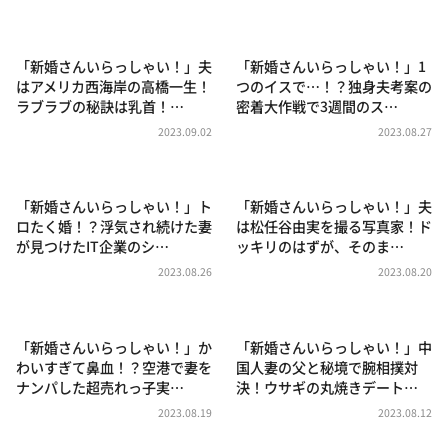
DAIGOも台所 ～きょうの献立 何にする？～
本日はダイアンなり！シーズン２
「新婚さんいらっしゃい！」夫
「新婚さんいらっしゃい！」1
朝だ！生です旅サラダ
はアメリカ西海岸の高橋一生！
つのイスで…！？独身夫考案の
ラブラブの秘訣は乳首！…
密着大作戦で3週間のス…
教えて！ニュースライブ 正義のミカタ
2023.09.02
2023.08.27
ＬＩＦＥ～夢のカタチ～
新婚さんいらっしゃい！
「新婚さんいらっしゃい！」ト
「新婚さんいらっしゃい！」夫
ポツンと一軒家
ロたく婚！？浮気され続けた妻
は松任谷由実を撮る写真家！ド
が見つけたIT企業のシ…
ッキリのはずが、そのま…
ザキ山小屋本館
2023.08.26
2023.08.20
ぺこぱのまるスポ
アナ回覧板
「新婚さんいらっしゃい！」か
「新婚さんいらっしゃい！」中
わいすぎて鼻血！？空港で妻を
国人妻の父と秘境で腕相撲対
ナンパした超売れっ子実…
決！ウサギの丸焼きデート…
2023.08.19
2023.08.12