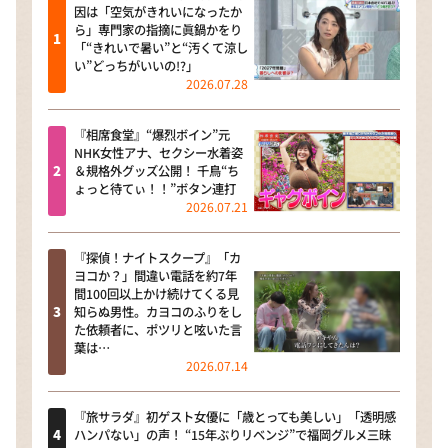
因は「空気がきれいになったか
ら」専門家の指摘に眞鍋かをり
「“きれいで暑い”と“汚くて涼し
い”どっちがいいの!?」
2026.07.28
『相席食堂』“爆烈ボイン”元
NHK女性アナ、セクシー水着姿
＆規格外グッズ公開！ 千鳥“ち
ょっと待てぃ！！”ボタン連打
2026.07.21
『探偵！ナイトスクープ』「カ
ヨコか？」間違い電話を約7年
間100回以上かけ続けてくる見
知らぬ男性。カヨコのふりをし
た依頼者に、ポツリと呟いた言
葉は…
2026.07.14
『旅サラダ』初ゲスト女優に「歳とっても美しい」「透明感
ハンパない」の声！ “15年ぶりリベンジ”で福岡グルメ三昧