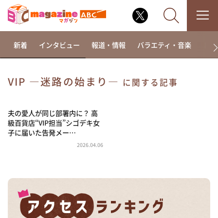
新着
インタビュー
報道・情報
バラエティ・音楽
ドラ
VIP ―迷路の始まり―
に関する記事
なるみ・岡村の過ぎるTV
相席食堂
夫の愛人が同じ部署内に？ 高
級百貨店“VIP担当”シゴデキ女
これ余談なんですけど・・・
子に届いた告発メー…
～人生密着トークバラエティ！～ やすとものいたっ
2026.04.06
て真剣です
探偵！ナイトスクープ
news おかえり
河合＆A.B.C-Z塚田×福井アナ「なんでやねん！？」
（news おかえり）