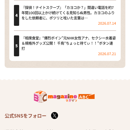
『探偵！ナイトスクープ』「カヨコか？」間違い電話を約7
年間100回以上かけ続けてくる見知らぬ男性。カヨコのふり
をした依頼者に、ポツリと呟いた言葉は…
2026.07.14
『相席食堂』“爆烈ボイン”元NHK女性アナ、セクシー水着姿
＆規格外グッズ公開！ 千鳥“ちょっと待てぃ！！”ボタン連
打
2026.07.21
公式SNSをフォロー