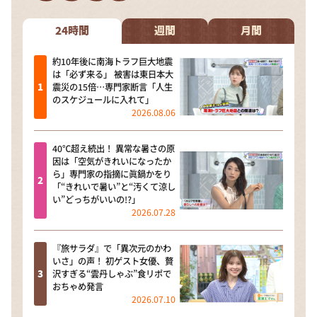
DAIGOも台所 ～きょうの献立 何にする？～
本日はダイアンなり！シーズン２
24時間
週間
月間
朝だ！生です旅サラダ
約10年後に南海トラフ巨大地震
は「必ず来る」 被害は東日本大
教えて！ニュースライブ 正義のミカタ
震災の15倍…専門家断言「人生
のスケジュールに入れて」
ＬＩＦＥ～夢のカタチ～
2026.08.06
新婚さんいらっしゃい！
40℃超え続出！ 異常な暑さの原
ポツンと一軒家
因は「空気がきれいになったか
ら」専門家の指摘に眞鍋かをり
ザキ山小屋本館
「“きれいで暑い”と“汚くて涼し
い”どっちがいいの!?」
ぺこぱのまるスポ
2026.07.28
アナ回覧板
『旅サラダ』で「異次元のかわ
いさ」の声！ 初ゲスト女優、贅
沢すぎる“雲丹しゃぶ”食リポで
おちゃめ発言
2026.07.10