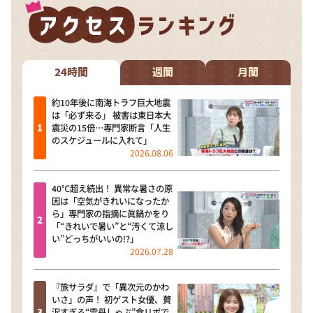
DAIGOも台所 ～きょうの献立 何にする？～
本日はダイアンなり！シーズン２
朝だ！生です旅サラダ
24時間
週間
月間
教えて！ニュースライブ 正義のミカタ
ＬＩＦＥ～夢のカタチ～
約10年後に南海トラフ巨大地震
は「必ず来る」 被害は東日本大
新婚さんいらっしゃい！
震災の15倍…専門家断言「人生
のスケジュールに入れて」
ポツンと一軒家
2026.08.06
ザキ山小屋本館
40℃超え続出！ 異常な暑さの原
ぺこぱのまるスポ
因は「空気がきれいになったか
ら」専門家の指摘に眞鍋かをり
アナ回覧板
「“きれいで暑い”と“汚くて涼し
い”どっちがいいの!?」
2026.07.28
『旅サラダ』で「異次元のかわ
いさ」の声！ 初ゲスト女優、贅
沢すぎる“雲丹しゃぶ”食リポで