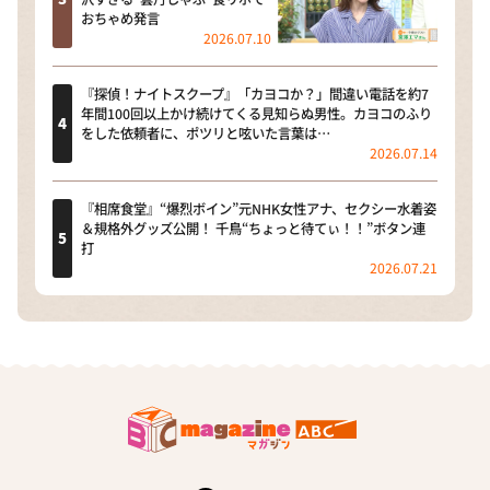
おちゃめ発言
2026.07.10
『探偵！ナイトスクープ』「カヨコか？」間違い電話を約7
年間100回以上かけ続けてくる見知らぬ男性。カヨコのふり
をした依頼者に、ポツリと呟いた言葉は…
2026.07.14
『相席食堂』“爆烈ボイン”元NHK女性アナ、セクシー水着姿
＆規格外グッズ公開！ 千鳥“ちょっと待てぃ！！”ボタン連
打
2026.07.21