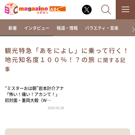
新着
インタビュー
報道・情報
バラエティ・音楽
ドラ
観光特急「あをによし」に乗って行く！
地元知名度１００％！？の旅
なるみ・岡村の過ぎるTV
に関する記
事
相席食堂
これ余談なんですけど・・・
“ミスターおは朝”岩本計介アナ
～人生密着トークバラエティ！～ やすとものいたっ
て真剣です
「怖い！痛い！アカンて！」
初対面・重岡大毅（W…
探偵！ナイトスクープ
2025.02.28
news おかえり
河合＆A.B.C-Z塚田×福井アナ「なんでやねん！？」
（news おかえり）