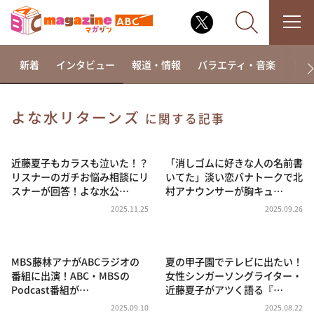
新着
インタビュー
報道・情報
バラエティ・音楽
ドラ
よな水リターンズ
に関する記事
なるみ・岡村の過ぎるTV
相席食堂
近藤夏子もカラスも泣いた！？
「消しゴムに好きな人の名前書
リスナーのガチお悩み相談にリ
いてた」淡い恋バナトークで北
これ余談なんですけど・・・
スナーが回答！よな水公…
村アナウンサーが胸キュ…
～人生密着トークバラエティ！～ やすとものいたっ
2025.11.25
2025.09.26
て真剣です
探偵！ナイトスクープ
MBS藤林アナがABCラジオの
夏の甲子園でテレビに出たい！
news おかえり
番組に出演！ABC・MBSの
女性シンガーソングライター・
河合＆A.B.C-Z塚田×福井アナ「なんでやねん！？」
Podcast番組が…
近藤夏子がアツく語る『…
（news おかえり）
2025.09.10
2025.08.22