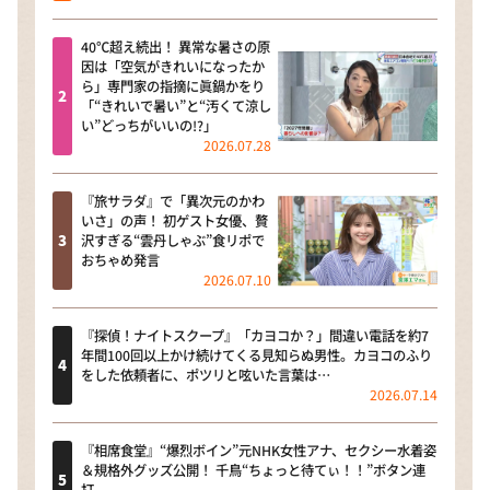
40℃超え続出！ 異常な暑さの原
因は「空気がきれいになったか
ら」専門家の指摘に眞鍋かをり
「“きれいで暑い”と“汚くて涼し
い”どっちがいいの!?」
2026.07.28
『旅サラダ』で「異次元のかわ
いさ」の声！ 初ゲスト女優、贅
沢すぎる“雲丹しゃぶ”食リポで
おちゃめ発言
2026.07.10
『探偵！ナイトスクープ』「カヨコか？」間違い電話を約7
年間100回以上かけ続けてくる見知らぬ男性。カヨコのふり
をした依頼者に、ポツリと呟いた言葉は…
2026.07.14
『相席食堂』“爆烈ボイン”元NHK女性アナ、セクシー水着姿
＆規格外グッズ公開！ 千鳥“ちょっと待てぃ！！”ボタン連