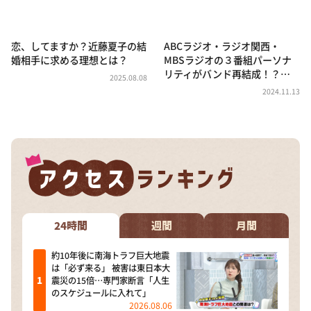
DAIGOも台所 ～きょうの献立 何にする？～
本日はダイアンなり！シーズン２
恋、してますか？近藤夏子の結
ABCラジオ・ラジオ関西・
朝だ！生です旅サラダ
婚相手に求める理想とは？
MBSラジオの３番組パーソナ
リティがバンド再結成！？…
教えて！ニュースライブ 正義のミカタ
2025.08.08
2024.11.13
ＬＩＦＥ～夢のカタチ～
新婚さんいらっしゃい！
ポツンと一軒家
ザキ山小屋本館
ぺこぱのまるスポ
アナ回覧板
24時間
週間
月間
約10年後に南海トラフ巨大地震
は「必ず来る」 被害は東日本大
震災の15倍…専門家断言「人生
のスケジュールに入れて」
2026.08.06