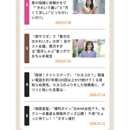
河合＆A.B.C-Z塚田×福井アナ
家の指摘に眞鍋かをり
「“きれいで暑い”と“汚
「なんでやねん！？」（news お
くて涼しい”どっちがい
かえり）
いの!?」
2026.07.28
DAIGOも台所 ～きょうの献立 何
にする？～
『旅サラダ』で「異次元
のかわいさ」の声！ 初ゲ
本日はダイアンなり！シーズン２
スト女優、贅沢すぎ
る“雲丹しゃぶ”食リポで
朝だ！生です旅サラダ
おちゃめ発言
2026.07.10
教えて！ニュースライブ 正義の
ミカタ
『探偵！ナイトスクープ』「カヨコか？」間違
い電話を約7年間100回以上かけ続けてくる見
ＬＩＦＥ～夢のカタチ～
知らぬ男性。カヨコのふりをした依頼者に、ポ
ツリと呟いた言葉は…
2026.07.14
新婚さんいらっしゃい！
ポツンと一軒家
『相席食堂』“爆烈ボイン”元NHK女性アナ、セ
クシー水着姿＆規格外グッズ公開！ 千鳥“ちょ
っと待てぃ！！”ボタン連打
ザキ山小屋本館
2026.07.21