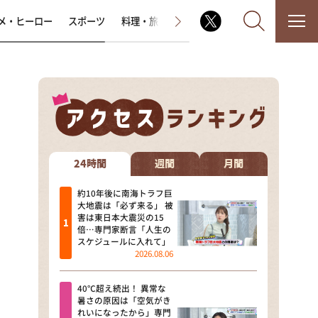
メ・ヒーロー
スポーツ
料理・旅
ラジオ番組
その他
なるみ・岡村の過ぎるTV
相席食堂
24時間
週間
月間
これ余談なんですけど・・・
約10年後に南海トラフ巨
大地震は「必ず来る」 被
害は東日本大震災の15
～人生密着トークバラエティ！
倍…専門家断言「人生の
～ やすとものいたって真剣です
スケジュールに入れて」
2026.08.06
探偵！ナイトスクープ
40℃超え続出！ 異常な
news おかえり
暑さの原因は「空気がき
れいになったから」専門