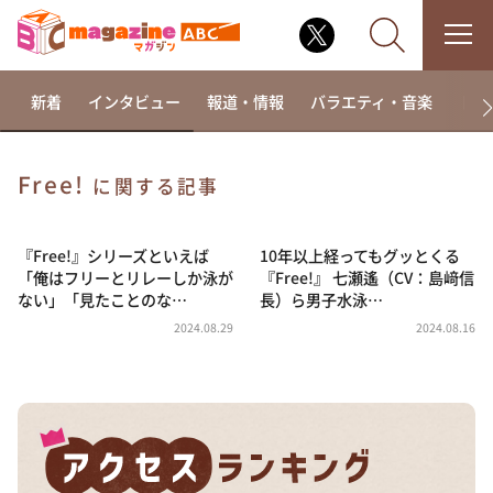
新着
インタビュー
報道・情報
バラエティ・音楽
ドラ
Free!
に関する記事
なるみ・岡村の過ぎるTV
相席食堂
『Free!』シリーズといえば
10年以上経ってもグッとくる
「俺はフリーとリレーしか泳が
『Free!』 七瀬遙（CV：島﨑信
これ余談なんですけど・・・
ない」「見たことのな…
長）ら男子水泳…
～人生密着トークバラエティ！～ やすとものいたっ
2024.08.29
2024.08.16
て真剣です
探偵！ナイトスクープ
news おかえり
河合＆A.B.C-Z塚田×福井アナ「なんでやねん！？」
（news おかえり）