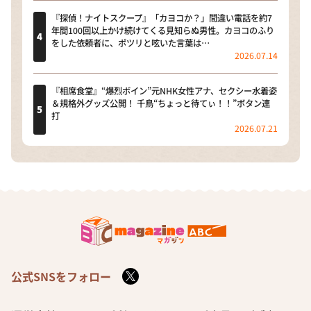
『探偵！ナイトスクープ』「カヨコか？」間違い電話を約7
年間100回以上かけ続けてくる見知らぬ男性。カヨコのふり
をした依頼者に、ポツリと呟いた言葉は…
2026.07.14
『相席食堂』“爆烈ボイン”元NHK女性アナ、セクシー水着姿
＆規格外グッズ公開！ 千鳥“ちょっと待てぃ！！”ボタン連
打
2026.07.21
公式SNSをフォロー