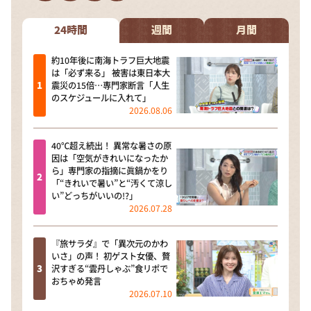
DAIGOも台所 ～きょうの献立 何にする？～
本日はダイアンなり！シーズン２
24時間
週間
月間
朝だ！生です旅サラダ
約10年後に南海トラフ巨大地震
は「必ず来る」 被害は東日本大
教えて！ニュースライブ 正義のミカタ
震災の15倍…専門家断言「人生
のスケジュールに入れて」
ＬＩＦＥ～夢のカタチ～
2026.08.06
新婚さんいらっしゃい！
40℃超え続出！ 異常な暑さの原
ポツンと一軒家
因は「空気がきれいになったか
ら」専門家の指摘に眞鍋かをり
ザキ山小屋本館
「“きれいで暑い”と“汚くて涼し
い”どっちがいいの!?」
ぺこぱのまるスポ
2026.07.28
アナ回覧板
『旅サラダ』で「異次元のかわ
いさ」の声！ 初ゲスト女優、贅
沢すぎる“雲丹しゃぶ”食リポで
おちゃめ発言
2026.07.10