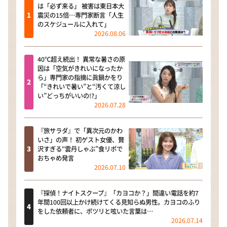
は「必ず来る」 被害は東日本大
震災の15倍…専門家断言「人生
のスケジュールに入れて」
2026.08.06
40℃超え続出！ 異常な暑さの原
因は「空気がきれいになったか
ら」専門家の指摘に眞鍋かをり
「“きれいで暑い”と“汚くて涼し
い”どっちがいいの!?」
2026.07.28
『旅サラダ』で「異次元のかわ
いさ」の声！ 初ゲスト女優、贅
沢すぎる“雲丹しゃぶ”食リポで
おちゃめ発言
2026.07.10
『探偵！ナイトスクープ』「カヨコか？」間違い電話を約7
年間100回以上かけ続けてくる見知らぬ男性。カヨコのふり
をした依頼者に、ポツリと呟いた言葉は…
2026.07.14