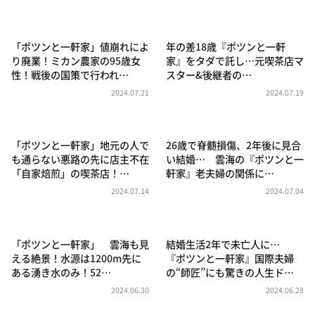
DAIGOも台所 ～きょうの献立 何にする？～
本日はダイアンなり！シーズン２
「ポツンと一軒家」値崩れによ
年の差18歳『ポツンと一軒
朝だ！生です旅サラダ
り廃業！ミカン農家の95歳女
家』をタダで託し…元喫茶店マ
性！戦後の国策で行われ…
スター&後継者の…
教えて！ニュースライブ 正義のミカタ
2024.07.21
2024.07.19
ＬＩＦＥ～夢のカタチ～
新婚さんいらっしゃい！
「ポツンと一軒家」地元の人で
26歳で脊髄損傷、2年後に見合
ポツンと一軒家
も通らない悪路の先に店主不在
い結婚… 雲海の『ポツンと一
「自家焙煎」の喫茶店！…
軒家』老夫婦の関係に…
ザキ山小屋本館
2024.07.14
2024.07.04
ぺこぱのまるスポ
アナ回覧板
「ポツンと一軒家」 雲海も見
結婚生活2年で未亡人に…
える絶景！水源は1200m先に
『ポツンと一軒家』国際夫婦
ある湧き水のみ！52…
の“師匠”にも驚きの人生ド…
2024.06.30
2024.06.28