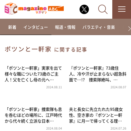
新着
インタビュー
報道・情報
バラエティ・音楽
ドラ
ポツンと一軒家
に関する記事
なるみ・岡村の過ぎるTV
相席食堂
「ポツンと一軒家」実家を出て
『ポツンと一軒家』73歳住
様々な職についた73歳のご主
人、冷や汗が止まらない超急斜
これ余談なんですけど・・・
人！父を亡くし母の元へ…
面で…!? 捜索隊絶叫、…
～人生密着トークバラエティ！～ やすとものいたっ
2024.08.11
2024.08.07
て真剣です
探偵！ナイトスクープ
「ポツンと一軒家」捜索隊も息
夫と長女に先立たれた95歳女
news おかえり
を呑むほどの場所に、江戸時代
性、空き家の『ポツンと一軒
河合＆A.B.C-Z塚田×福井アナ「なんでやねん！？」
から代々続く立派な日本…
家』に月一で帰ってくる理…
（news おかえり）
2024.08.04
2024.07.26