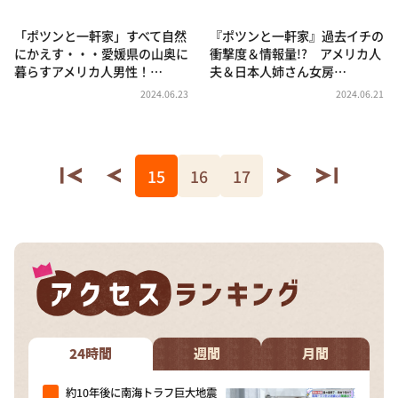
「ポツンと一軒家」すべて自然
『ポツンと一軒家』過去イチの
にかえす・・・愛媛県の山奥に
衝撃度＆情報量!? アメリカ人
暮らすアメリカ人男性！…
夫＆日本人姉さん女房…
2024.06.23
2024.06.21
15
16
17
24時間
週間
月間
約10年後に南海トラフ巨大地震