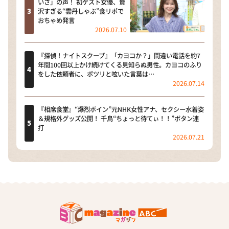
いさ」の声！ 初ゲスト女優、贅
沢すぎる“雲丹しゃぶ”食リポで
おちゃめ発言
2026.07.10
『探偵！ナイトスクープ』「カヨコか？」間違い電話を約7
年間100回以上かけ続けてくる見知らぬ男性。カヨコのふり
をした依頼者に、ポツリと呟いた言葉は…
2026.07.14
『相席食堂』“爆烈ボイン”元NHK女性アナ、セクシー水着姿
＆規格外グッズ公開！ 千鳥“ちょっと待てぃ！！”ボタン連
打
2026.07.21