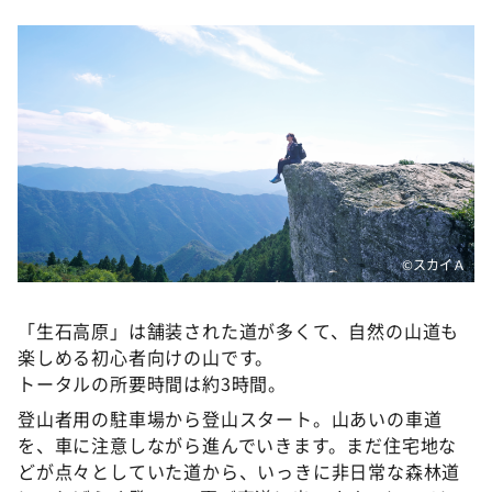
DAIGOも台所 ～きょうの献立 何にする？～
本日はダイアンなり！シーズン２
朝だ！生です旅サラダ
教えて！ニュースライブ 正義のミカタ
ＬＩＦＥ～夢のカタチ～
新婚さんいらっしゃい！
ポツンと一軒家
©️スカイＡ
ザキ山小屋本館
ぺこぱのまるスポ
「生石高原」は舗装された道が多くて、自然の山道も
アナ回覧板
楽しめる初心者向けの山です。
トータルの所要時間は約3時間。
登山者用の駐車場から登山スタート。山あいの車道
を、車に注意しながら進んでいきます。まだ住宅地な
どが点々としていた道から、いっきに非日常な森林道