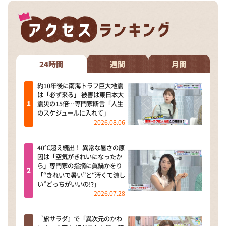
24時間
週間
月間
約10年後に南海トラフ巨大地震
は「必ず来る」 被害は東日本大
震災の15倍…専門家断言「人生
のスケジュールに入れて」
2026.08.06
40℃超え続出！ 異常な暑さの原
因は「空気がきれいになったか
ら」専門家の指摘に眞鍋かをり
「“きれいで暑い”と“汚くて涼し
い”どっちがいいの!?」
2026.07.28
『旅サラダ』で「異次元のかわ