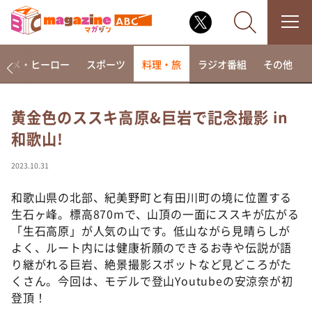
アニメ・ヒーロー
スポーツ
料理・旅
ラジオ番組
その他
黄金色のススキ高原&巨岩で記念撮影 in
和歌山!
なるみ・岡村の過ぎるTV
相席食堂
2023.10.31
これ余談なんですけど・・・
和歌山県の北部、紀美野町と有田川町の境に位置する
～人生密着トークバラエティ！～ やすとものいたっ
生石ヶ峰。標高870mで、山頂の一面にススキが広がる
て真剣です
「生石高原」が人気の山です。低山ながら見晴らしが
探偵！ナイトスクープ
よく、ルート内には健康祈願のできるお寺や伝説が語
り継がれる巨岩、絶景撮影スポットなど見どころがた
news おかえり
くさん。今回は、モデルで登山Youtubeの安涼奈が初
河合＆A.B.C-Z塚田×福井アナ「なんでやねん！？」
（news おかえり）
登頂！