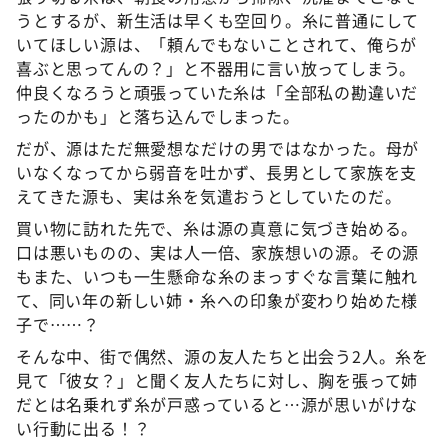
うとするが、新生活は早くも空回り。糸に普通にして
いてほしい源は、「頼んでもないことされて、俺らが
喜ぶと思ってんの？」と不器用に言い放ってしまう。
仲良くなろうと頑張っていた糸は「全部私の勘違いだ
ったのかも」と落ち込んでしまった。
だが、源はただ無愛想なだけの男ではなかった。母が
いなくなってから弱音を吐かず、長男として家族を支
えてきた源も、実は糸を気遣おうとしていたのだ。
買い物に訪れた先で、糸は源の真意に気づき始める。
口は悪いものの、実は人一倍、家族想いの源。その源
もまた、いつも一生懸命な糸のまっすぐな言葉に触れ
て、同い年の新しい姉・糸への印象が変わり始めた様
子で……？
そんな中、街で偶然、源の友人たちと出会う2人。糸を
見て「彼女？」と聞く友人たちに対し、胸を張って姉
だとは名乗れず糸が戸惑っていると…源が思いがけな
い行動に出る！？