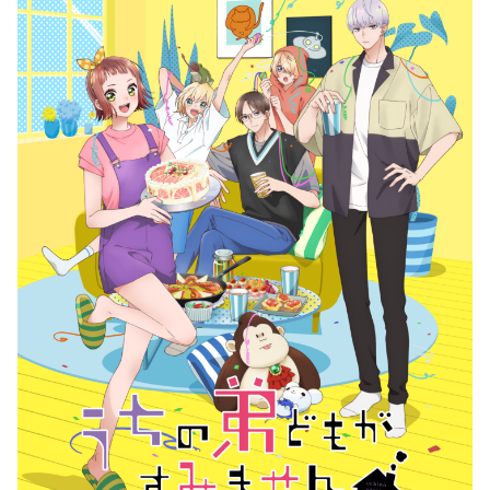
DAIGOも台所 ～きょうの献立 何にする？～
本日はダイアンなり！シーズン２
朝だ！生です旅サラダ
教えて！ニュースライブ 正義のミカタ
ＬＩＦＥ～夢のカタチ～
新婚さんいらっしゃい！
ポツンと一軒家
ザキ山小屋本館
ぺこぱのまるスポ
アナ回覧板