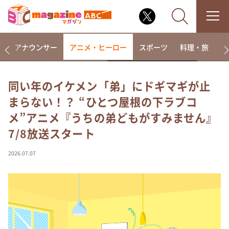
画
アナウンサー
アニメ・ヒーロー
スポーツ
料理・旅
ラ
同い年のイケメン「弟」にドギマギが止
まらない！？ “ひとつ屋根の下ラブコ
なるみ・岡村の過ぎるTV
メ”アニメ『うちの弟どもがすみません』
相席食堂
7/8放送スタート
これ余談なんですけど・・・
～人生密着トークバラエティ！～ やすとものいたっ
2026.07.07
て真剣です
探偵！ナイトスクープ
news おかえり
河合＆A.B.C-Z塚田×福井アナ「なんでやねん！？」
（news おかえり）