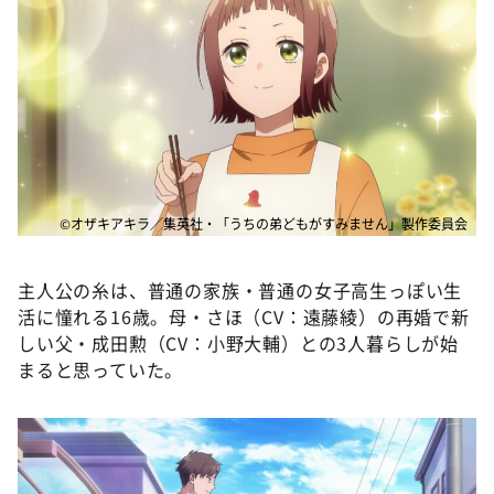
©オザキアキラ／集英社・「うちの弟どもがすみません」製作委員会
主人公の糸は、普通の家族・普通の女子高生っぽい生
活に憧れる16歳。母・さほ（CV：遠藤綾）の再婚で新
しい父・成田勲（CV：小野大輔）との3人暮らしが始
まると思っていた。