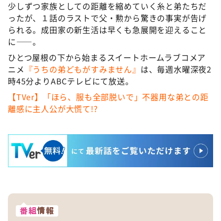
少しずつ家族としての距離を縮めていく糸と弟たちだ
ったが、１話のラストで父・勲から驚きの事実が告げ
られる。成田家の新生活は早くも急展開を迎えること
に――。
ひとつ屋根の下から始まるスイートホームラブコメア
ニメ
『うちの弟どもがすみません』
は、毎週水曜深夜2
時45分よりABCテレビにて放送。
【TVer】「ほら、服も全部脱いで」不器用な弟との距
離感に主人公が大慌て!?
番組
情報