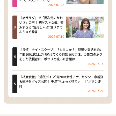
い”どっちがいいの!?」
2026.07.28
『旅サラダ』で「異次元のかわ
いさ」の声！ 初ゲスト女優、贅
沢すぎる“雲丹しゃぶ”食リポで
おちゃめ発言
2026.07.10
『探偵！ナイトスクープ』「カヨコか？」間違い電話を約7
年間100回以上かけ続けてくる見知らぬ男性。カヨコのふり
をした依頼者に、ポツリと呟いた言葉は…
2026.07.14
『相席食堂』“爆烈ボイン”元NHK女性アナ、セクシー水着姿
＆規格外グッズ公開！ 千鳥“ちょっと待てぃ！！”ボタン連
打
2026.07.21