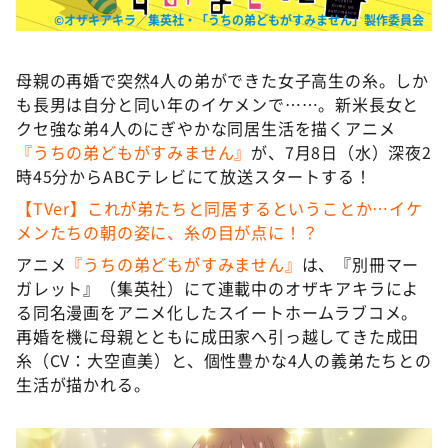
©オザキアキラ／集英社・「うちの弟どもがすみません」製作委員会
母親の再婚で突然4人の弟ができた女子高生の糸。しか
も長男は自分と同い年のイケメンで……。新米長女と
クセ強な弟4人のにぎやかな同居生活を描くアニメ
『うちの弟どもがすみません』
が、7月8日（水）深夜2
時45分からABCテレビにて放送スタートする！
【TVer】これが弟たちと同居するということか…イケ
メンたちの朝の姿に、糸の目が点に！？
アニメ
『うちの弟どもがすみません』
は、『別冊マー
ガレット』（集英社）にて連載中のオザキアキラによ
る同名漫画をアニメ化したスイートホームラブコメ。
再婚を機に母親とともに成田家へ引っ越してきた成田
糸（CV：大空直美）と、個性豊かな4人の義弟たちとの
生活が描かれる。