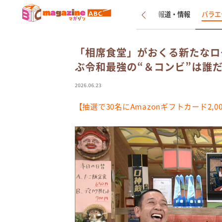
新着
インタビュー
報道・情報
バラエ
「相席食堂」がおくる新たなロケ
ぶ令和最強の“＆コンビ”は誰
2026.06.23
【抽選で30名にAmazonギフトカード2