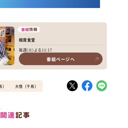
番組
情報
相席食堂
毎週(火)よる11:17
番組ページへ
鳥）
大悟（千鳥）