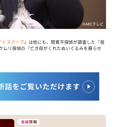
©️ABCテレビ
イトスクープ
」は他にも、間寛平探偵が調査した『祖
井ケムリ探偵の『亡き母がくれたぬいぐるみを蘇らせ
番組
情報