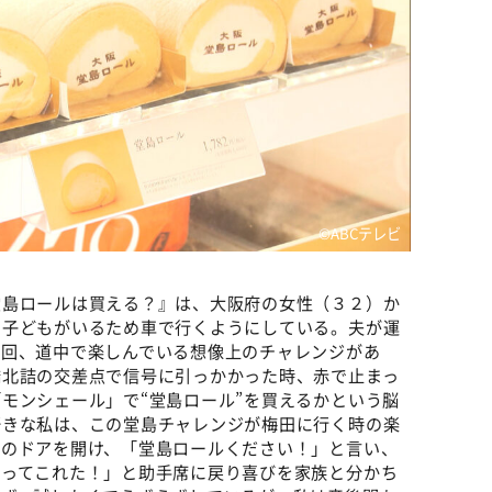
©️ABCテレビ
堂島ロールは買える？』は、大阪府の女性（３２）か
い子どもがいるため車で行くようにしている。夫が運
毎回、道中で楽しんでいる想像上のチャレンジがあ
橋北詰の交差点で信号に引っかかった時、赤で止まっ
モンシェール」で“堂島ロール”を買えるかという脳
好きな私は、この堂島チャレンジが梅田に行く時の楽
店のドアを開け、「堂島ロールください！」と言い、
買ってこれた！」と助手席に戻り喜びを家族と分かち