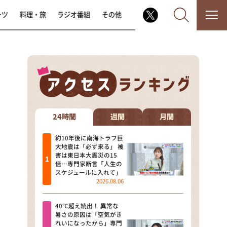
ーツ
料理・旅
ラジオ番組
その他
なるみ・岡村の過ぎるTV
相席食堂
24時間
週間
月間
これ余談なんですけど・・・
約10年後に南海トラフ巨
大地震は「必ず来る」 被
害は東日本大震災の15
～人生密着トークバラエティ！
倍…専門家断言「人生の
～ やすとものいたって真剣です
スケジュールに入れて」
2026.08.06
探偵！ナイトスクープ
40℃超え続出！ 異常な
news おかえり
暑さの原因は「空気がき
れいになったから」専門