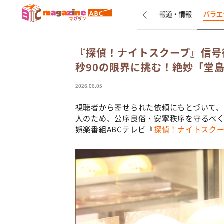
新着
インタビュー
報道・情報
バラエ
『探偵！ナイトスクープ』信号
秒90の限界に挑む！絶妙「堂
2026.06.05
視聴者から寄せられた依頼にもとづいて
人のため、公序良俗・安寧秩序を守るべ
娯楽番組ABCテレビ『
探偵！ナイトスク