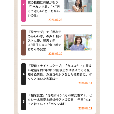
河合＆A.B.C-Z塚田×福井アナ
家の指摘に眞鍋かをり
「“きれいで暑い”と“汚
「なんでやねん！？」（news お
くて涼しい”どっちがい
かえり）
いの!?」
2026.07.28
DAIGOも台所 ～きょうの献立 何
にする？～
『旅サラダ』で「異次元
のかわいさ」の声！ 初ゲ
本日はダイアンなり！シーズン２
スト女優、贅沢すぎ
る“雲丹しゃぶ”食リポで
朝だ！生です旅サラダ
おちゃめ発言
2026.07.10
教えて！ニュースライブ 正義の
ミカタ
『探偵！ナイトスクープ』「カヨコか？」間違
い電話を約7年間100回以上かけ続けてくる見
ＬＩＦＥ～夢のカタチ～
知らぬ男性。カヨコのふりをした依頼者に、ポ
ツリと呟いた言葉は…
2026.07.14
新婚さんいらっしゃい！
ポツンと一軒家
『相席食堂』“爆烈ボイン”元NHK女性アナ、セ
クシー水着姿＆規格外グッズ公開！ 千鳥“ちょ
っと待てぃ！！”ボタン連打
ザキ山小屋本館
2026.07.21