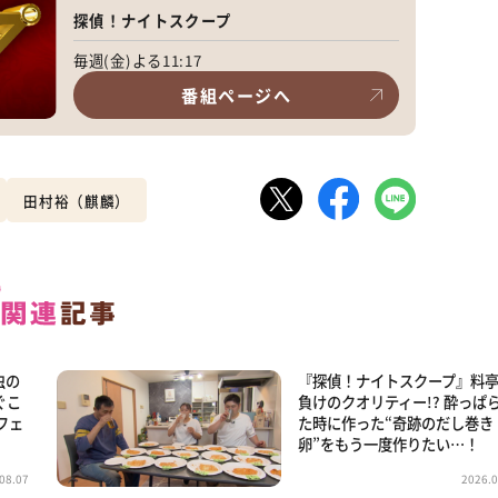
探偵！ナイトスクープ
毎週(金)よる11:17
番組ページへ
田村裕（麒麟）
虫の
『探偵！ナイトスクープ』料
ぐこ
負けのクオリティー!? 酔っぱ
フェ
た時に作った“奇跡のだし巻き
卵”をもう一度作りたい…！
08.07
2026.0